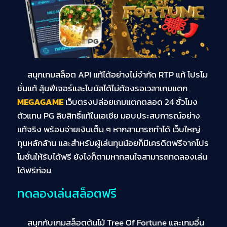
สนุกเกมสล็อต API แท้ได้อย่างไม่จำกัด RTP แท้ โปรโม
ชั่นแท้ ลุ้นฟีเจอร์และโบนัสได้ไม่ต้องรอเวลาเกมแตก
MEGAGAME
เว็บตรงปล่อยเกมแตกตลอด 24 ชั่วโมง
ตัวแทน PG ลิขสิทธิ์แท้ในเอเชีย มอบประสบการณ์อย่าง
แท้จริง พร้อมจ่ายเงินเต็ม ๆ หากสามารถทำได้ เว็บใหญ่
ทุนหลักล้าน และสำหรับผู้เล่นทุนน้อยก็มีเครดิตฟรีจากโปร
โมชั่นให้รับได้ฟรี ยังไงก็ตามหากสนใจสามารถทดลองเล่น
ได้ฟรีก่อน
ทดลองเล่นสล็อตฟรี
สนุกกับเกมสล็อตต้นไม้ Tree Of Fortune และเกมอื่น