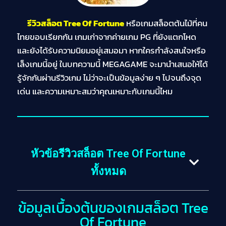
รีวิวสล็อต Tree Of Fortune
หรือเกมสล็อตต้นไม้ที่คน
ไทยขอบเรียกกัน เกมเก่าจากค่ายเกม PG ที่ยังแตกโหด
และยังได้รับความนิยมอยู่เสมอมา หากใครกำลังสนใจหรือ
เล็งเกมนี้อยู่ ในบทความนี้ MEGAGAME จะมานำเสนอให้ได้
รู้จักกันผ่านรีวิวเกม ไม่ว่าจะเป็นข้อมูลง่าย ๆ ไปจนถึงจุด
เด่น และความเหมาะสมว่าคุณเหมาะกับเกมนี้ไหม
หัวข้อรีวิวสล็อต Tree Of Fortune
ทั้งหมด
ข้อมูลเบื้องต้นของเกมสล็อต Tree
Of Fortune