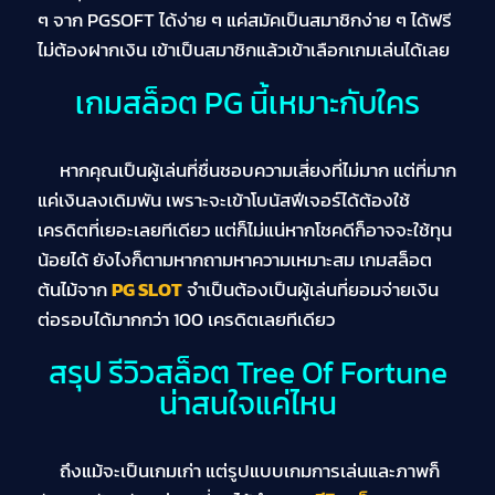
ๆ จาก PGSOFT ได้ง่าย ๆ แค่สมัคเป็นสมาชิกง่าย ๆ ได้ฟรี
ไม่ต้องฝากเงิน เข้าเป็นสมาชิกแล้วเข้าเลือกเกมเล่นได้เลย
เกมสล็อต PG นี้เหมาะกับใคร
หากคุณเป็นผู้เล่นที่ชื่นชอบความเสี่ยงที่ไม่มาก แต่ที่มาก
แค่เงินลงเดิมพัน เพราะจะเข้าโบนัสฟีเจอร์ได้ต้องใช้
เครดิตที่เยอะเลยทีเดียว แต่ก็ไม่แน่หากโชคดีก็อาจจะใช้ทุน
น้อยได้ ยังไงก็ตามหากถามหาความเหมาะสม เกมสล็อต
ต้นไม้จาก
PG SLOT
จำเป็นต้องเป็นผู้เล่นที่ยอมจ่ายเงิน
ต่อรอบได้มากกว่า 100 เครดิตเลยทีเดียว
สรุป รีวิวสล็อต Tree Of Fortune
น่าสนใจแค่ไหน
ถึงแม้จะเป็นเกมเก่า แต่รูปแบบเกมการเล่นและภาพก็