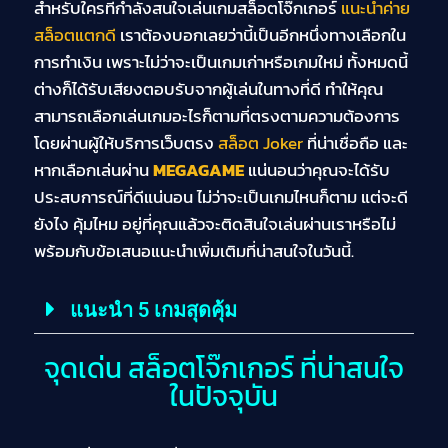
สำหรับใครที่กำลังสนใจเล่นเกมสล็อตโจ๊กเกอร์
แนะนำค่าย
สล็อตแตกดี
เราต้องบอกเลยว่านี้เป็นอีกหนึ่งทางเลือกใน
การทำเงิน เพราะไม่ว่าจะเป็นเกมเก่าหรือเกมใหม่ ทั้งหมดนี้
ต่างก็ได้รับเสียงตอบรับจากผู้เล่นในทางที่ดี ทำให้คุณ
สามารถเลือกเล่นเกมอะไรก็ตามที่ตรงตามความต้องการ
โดยผ่านผู้ให้บริการเว็บตรง
สล็อต Joker
ที่น่าเชื่อถือ และ
หากเลือกเล่นผ่าน
MEGAGAME
แน่นอนว่าคุณจะได้รับ
ประสบการณ์ที่ดีแน่นอน ไม่ว่าจะเป็นเกมไหนก็ตาม แต่จะดี
ยังไง คุ้มไหม อยู่ที่คุณแล้วจะติดสินใจเล่นผ่านเราหรือไม่
พร้อมกับข้อเสนอแนะนำเพิ่มเติมที่น่าสนใจในวันนี้.
แนะนำ 5 เกมสุดคุ้ม
จุดเด่น สล็อตโจ๊กเกอร์ ที่น่าสนใจ
ในปัจจุบัน