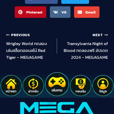
Pinterest
VK
Email
PREVIOUS
NEXT
Wrigley World ทดลอง
Transylvania Night of
เล่นสล็อตออนลไน์ Red
Blood ทดลองฟรี อัปเดต
Tiger – MEGAGAME
2024 – MEGAGAME