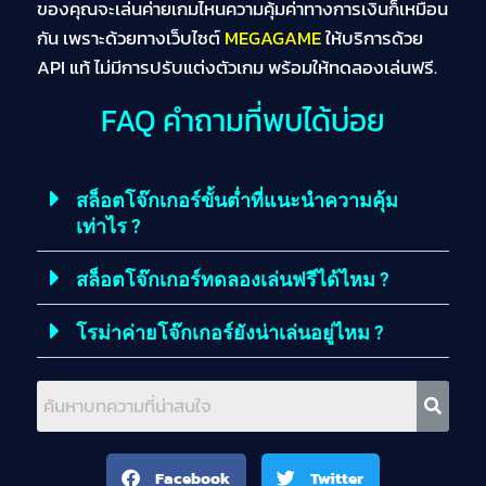
ของคุณจะเล่นค่ายเกมไหนความคุ้มค่าทางการเงินก็เหมือน
กัน เพราะด้วยทางเว็บไซต์
MEGAGAME
ให้บริการด้วย
API แท้ ไม่มีการปรับแต่งตัวเกม พร้อมให้ทดลองเล่นฟรี.
FAQ คำถามที่พบได้บ่อย
สล็อตโจ๊กเกอร์ขั้นตํ่าที่แนะนำความคุ้ม
เท่าไร ?
สล็อตโจ๊กเกอร์ทดลองเล่นฟรีได้ไหม ?
โรม่าค่ายโจ๊กเกอร์ยังน่าเล่นอยู่ไหม ?
Facebook
Twitter