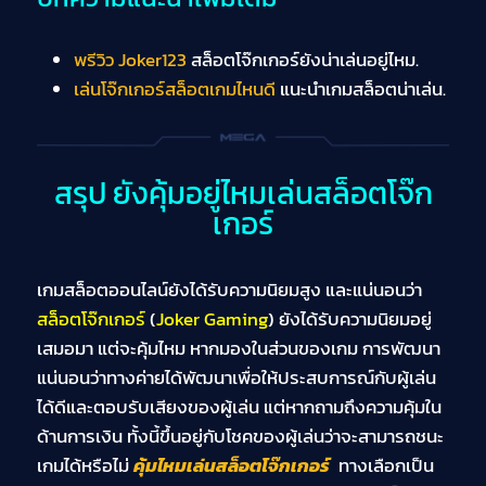
พรีวิว Joker123
สล็อตโจ๊กเกอร์ยังน่าเล่นอยู่ไหม.
เล่นโจ๊กเกอร์สล็อตเกมไหนดี
แนะนำเกมสล็อตน่าเล่น.
สรุป ยังคุ้มอยู่ไหมเล่นสล็อตโจ๊ก
เกอร์
เกมสล็อตออนไลน์ยังได้รับความนิยมสูง และแน่นอนว่า
สล็อตโจ๊กเกอร์
(
Joker Gaming
) ยังได้รับความนิยมอยู่
เสมอมา แต่จะคุ้มไหม หากมองในส่วนของเกม การพัฒนา
แน่นอนว่าทางค่ายได้พัฒนาเพื่อให้ประสบการณ์กับผู้เล่น
ได้ดีและตอบรับเสียงของผู้เล่น แต่หากถามถึงความคุ้มใน
ด้านการเงิน ทั้งนี้ขึ้นอยู่กับโชคของผู้เล่นว่าจะสามารถชนะ
เกมได้หรือไม่
คุ้มไหมเล่นสล็อตโจ๊กเกอร์
ทางเลือกเป็น