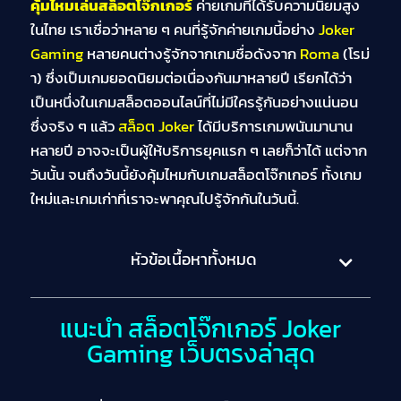
คุ้มไหมเล่นสล็อตโจ๊กเกอร์
ค่ายเกมที่ได้รับความนิยมสูง
ในไทย เราเชื่อว่าหลาย ๆ คนที่รู้จักค่ายเกมนี้อย่าง
Joker
Gaming
หลายคนต่างรู้จักจากเกมชื่อดังจาก
Roma
(โรม่
า) ซึ่งเป็มเกมยอดนิยมต่อเนื่องกันมาหลายปี เรียกได้ว่า
เป็นหนึ่งในเกมสล็อตออนไลน์ที่ไม่มีใครรู้กันอย่างแน่นอน
ซึ่งจริง ๆ แล้ว
สล็อต Joker
ได้มีบริการเกมพนันมานาน
หลายปี อาจจะเป็นผู้ให้บริการยุคแรก ๆ เลยก็ว่าได้ แต่จาก
วันนั้น จนถึงวันนี้ยังคุ้มไหมกับเกมสล็อตโจ๊กเกอร์ ทั้งเกม
ใหม่และเกมเก่าที่เราจะพาคุณไปรู้จักกันในวันนี้.
หัวข้อเนื้อหาทั้งหมด
แนะนำ สล็อตโจ๊กเกอร์ Joker
Gaming เว็บตรงล่าสุด