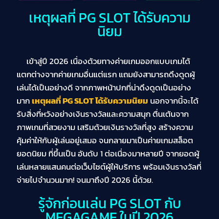
เหตุผลที่ PG SLOT ได้รับความ
นิยม
เข้าสู่ปี 2026 เนื่องด้วยทางค่ายเกมออกแบบเกมได้
แตกต่างจากค่ายเกมอื่นแต่แรก แถมยังสามารถดึงดูดผู้
เล่นได้เป็นอย่างดี จากภาพหน้าปกที่น่าดึงดูดเป็นอย่าง
มาก
เหตุผลที่ PG SLOT ได้รับความนิยม
นอกจากนี้จะได้
รับสิ่งที่หวังอย่างเงินรางวัลและความสนุก ตื่นเต้นจาก
ภาพเกมที่สวยงาม เสริมด้วยเงินรางวัลที่สูง สร้างความ
คุ้มค่าให้กับผู้เล่นอยู่เสมอ จนกลายมาเป็นค่ายเกมสล็อต
ยอดนิยม ที่ขึ้นเป็น อันดับ 1 ต่อเนื่องมาหลายปี จากยอดผู้
เล่นหลายแสนคนต่อเว็บไซต์ผู้ให้บริการ พร้อมเงินรางวัลที่
จ่ายไปจำนวนมาก! จนมาถึงปี 2026 นี้ด้วย.
รู้จักก่อนเล่น PG SLOT กับ
MEGAGAME ในปี 2026