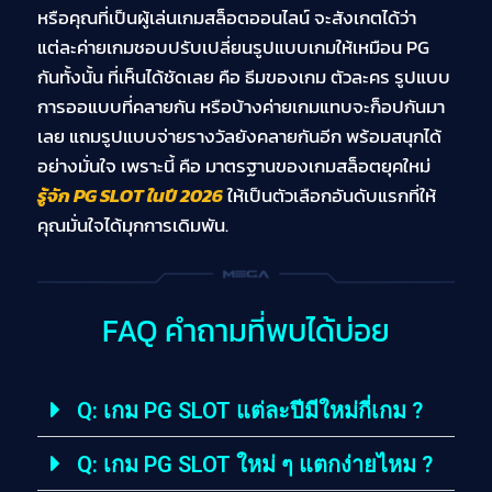
หรือคุณที่เป็นผู้เล่นเกมสล็อตออนไลน์ จะสังเกตได้ว่า
แต่ละค่ายเกมชอบปรับเปลี่ยนรูปแบบเกมให้เหมือน PG
กันทั้งนั้น ที่เห็นได้ชัดเลย คือ ธีมของเกม ตัวละคร รูปแบบ
การออแบบที่คลายกัน หรือบ้างค่ายเกมแทบจะก็อปกันมา
เลย แถมรูปแบบจ่ายรางวัลยังคลายกันอีก พร้อมสนุกได้
อย่างมั่นใจ เพราะนี้ คือ มาตรฐานของเกมสล็อตยุคใหม่
รู้จัก PG SLOT ในปี 2026
ให้เป็นตัวเลือกอันดับแรกที่ให้
คุณมั่นใจได้มุกการเดิมพัน.
FAQ คำถามที่พบได้บ่อย
Q: เกม PG SLOT แต่ละปีมีใหม่กี่เกม ?
Q: เกม PG SLOT ใหม่ ๆ แตกง่ายไหม ?