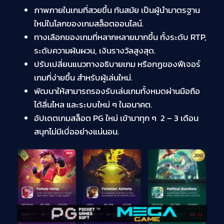
ภาพภายในเกมที่สวยขึ้น ทันสมัย เป็นผู้นำมาตรฐาน
ใหม่ในโลกของเกมสล็อตออนไลน์.
ทางเลือกของเกมที่หลากหลายมากขึ้น ทั้งระดับ RTP,
ระดับความผันผวน, เงินรางวัลสูงสุด.
ปรับเปลี่ยนแนวทางอธิบายเกม หรือกฏของฟีเจอร์
เกมที่ง่ายขึ้น สำหรับผู้เล่นใหม่.
พัฒนาให้สามารถรองรับเล่นเกมทั้งหมดผ่านมือถือ
ได้ลื่นไหล และระบบใหม่ ๆ ในอนาคต.
อัปเดตเกมสล็อต PG ใหม่ เข้ามาทุก ๆ 2 – 3 เดือน
สนุกไม่มีเบื่ออย่างแน่นอน.