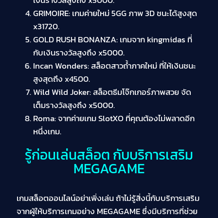
GRIMOIRE: เกมค่ายใหม่ 5GG ภาพ 3D ชนะได้สูงสุด
x31720.
GOLD RUSH BONANZA: เกมจาก kingmidas ที่
กับเงินรางวัลสูงถึง x5000.
Incan Wonders: สล็อตสาวถํ้าภาคใหม่ ที่ให้เงินชนะ
สูงสุดถึง x4500.
Wild Wild Joker: สล็อตธีมโจ๊กเกอร์ภาพสวย จัด
เต็มรางวัลสูงถึง x5000.
Roma: จากค่ายเกม SlotXO ที่คุณต้องไม่พลาดอีก
หนึ่งเกม.
รู้ก่อนเล่นสล็อต กับบริการเสริม
MEGAGAME
เกมสล็อตออนไลน์อย่าเพิ่งเล่น ถ้าไม่รู้สิ่งนี้กับบริการเสริม
จากผู้ให้บริการเกมอย่าง MEGAGAME ซึ่งมีบริการที่ช่วย