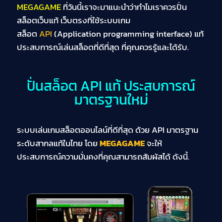
MEGAGAME
ที่วันนี้เราจะมาแนะนำว่าทำไมเราควรปั่น
สล็อตเว็บแท้ เว็บตรงที่ใช้ระบบเกม
สล็อต
API
(Application programming interface) แท้
ประสบการณ์เล่นสล็อตที่ดีที่สุด ที่คุณควรรู้และได้รับ.
ปั่นสล็อต API แท้ ประสบการณ์
มาตรฐานใหม่
ระบบเล่นเกมสล็อตออนไลน์ที่ดีที่สุด ด้วย API มาตรฐาน
ระดับสากลแท้ในไทย โดย
MEGAGAME
จะให้
ประสบการณ์ความมั่นคงที่คุณสามารถสัมผัสได้ ดังนี้.