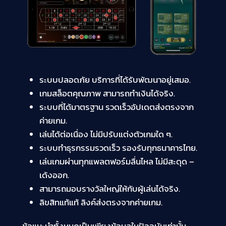
ระบบปลอดภัย บริการที่ได้รับพัฒนาอยู่เสมอ.
เกมสล็อตคุณภาพ สามารถทำเงินได้จริง.
ระบบที่ได้มาตรฐาน รวดเร็วอัปเดตส่งตรงจาก
ค่ายเกม.
เล่นได้ต่อเนื่อง ไม่มีปรับแต่งตัวเกมใด ๆ.
ระบบทำธุรกรรมรวดเร็ว รองรับทุกธนาคารไทย.
เล่นเกมผ่านทุกแพลตฟอร์มลื่นไหล ไม่มีสะดุด –
เด้งออก.
สามารถมอบรางวัลใหญ่ให้กับผู้เล่นได้จริง.
ลิขสิทแท้แท้ ลิงค์ส่งตรงจากค่ายเกม.