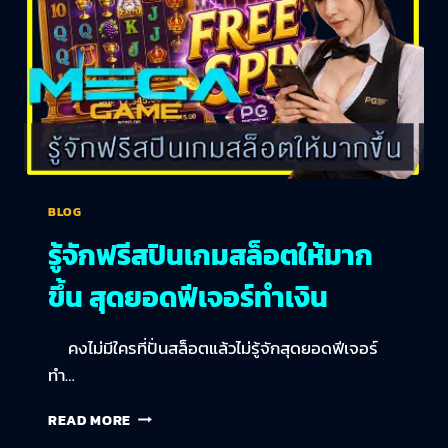
BLOG
รู้จักฟรีสปินเกมสล็อตให้มาก
ขึ้น สุดยอดฟีเจอร์ทำเงิน
คงไม่มีใครที่ปั่นสล็อตแล้วไม่รู้จักสุดยอดฟีเจอร์
ทำ…
READ MORE