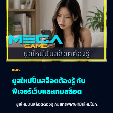
BLOG
ยูสใหม่ปั่นสล็อตต้องรู้ กับ
ฟีเจอร์เว็บและเกมสล็อต
ยูสใหม่ปั่นสล็อตต้องรู้ กับสิทธิพิเศษที่มือใหม่ไม่ค…