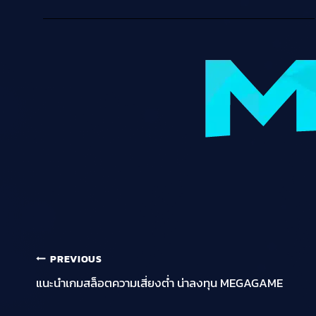
PREVIOUS
แนะนำเกมสล็อตความเสี่ยงตํ่า น่าลงทุน MEGAGAME