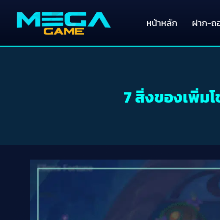
หน้าหลัก
ฝาก-ถ
7 สิ่งของเพิ่