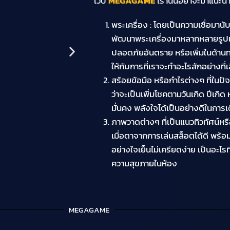
เว็บ
MEGAGAME
เรานั้นอย่าจะมาแนะนำสำ
พระเครื่อง : โดยเป็นความเชื่อมาน
พัฒนาพระเครื่องมาหลากหลายรูปแบบ
ปลอดภัยอันตราย หรือเพิ่มในด้านทา
ให้กับการที่เราจะทำอะไรสักอย่างที่
สร้อยข้อมือ หรือกำไรต่างๆ ที่ในปั
ว่าจะเป็นเพิ่มโชคตามวันเกิด ปีเกิด ห
มั่นคง พลังใจได้เป็นอย่างดีในการ
ภาพวาดต่างๆ ที่เป็นแนวทิวทัศน์ห
เมื่อตาจากการเล่นสล็อตได้ดี พร้อม
อย่างใจเย็นไม่เครียดง่าย เป็นอะไรที
ความสุขภายในห้อง
ME
MEGAGAME
ROMA 