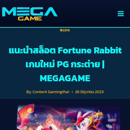
BLOG
แนะนำสล็อต Fortune Rabbit
เกมใหม่ PG กระต่าย |
MEGAGAME
By
Content Gamingthai
26 มิถุนายน 2023