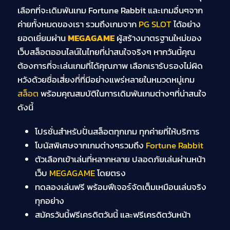
เลือกที่จะเดิมพันเกม Fortune Rabbit และเกมอื่นๆจาก
ค่ายทั้งหมดของเรา รวมถึงเกมจาก
PG SLOT
ได้อย่าง
ยอดเยี่ยมผ่าน
MEGAGAME
ผู้สร้างมาตรฐานใหม่ของ
เว็บสล็อตออนไลน์ในไทยที่น่าสนใจจริงๆ หากวันนี้คุณ
ต้องการที่จะเล่นเกมที่ได้คุณภาพ เลือกเรารับรองไม่ผิด
หวังด้วยชื่อเสี่ยงที่ที่มีอย่างแพร่หลายในหมวดหมู่เกม
สล็อต
พร้อมคุณสมบัติในการเดิมพันเกมต่างๆที่น่าสนใจ
ดังนี้
โปรชั่นสำหรับปั่นสล็อตทุกเกม ทุกค่ายที่ให้บริการ
โบนัสพิเศษจากเกมต่างๆรวมถึง
Fortune Rabbit
ตัวเลือกเข้าเล่นที่หลากหลาย ปลอดภัยเล่นผ่านหน้า
เว็บ
MEGAGAME
โดยตรง
ทดลองเล่นฟรี พร้อมฟีเจอร์จัดเต็มเหมือนเล่นจริง
ทุกอย่าง
สมัครวันนี้ฟรีเครดิตวันนี้ และฟรีเครดิตวันหน้า