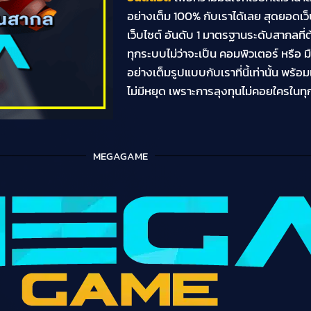
อย่างเต็ม 100% กับเราได้เลย สุดยอดเ
เว็บไซต์ อันดับ 1 มาตรฐานระดับสากลที
ทุกระบบไม่ว่าจะเป็น คอมพิวเตอร์ หรือ ม
อย่างเต็มรูปแบบกับเราที่นี้เท่านั้น พร
ไม่มีหยุด เพราะการลุงทุนไม่คอยใครในทุ
MEGAGAME