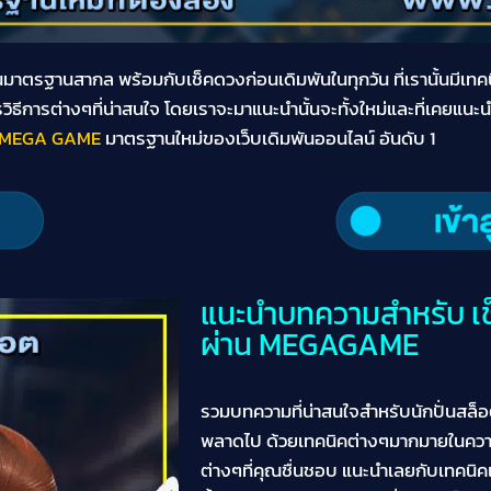
นมาตรฐานสากล พร้อมกับเช็คดวงก่อนเดิมพันในทุกวัน ที่เรานั้นมีเท
ธีการต่างๆที่น่าสนใจ โดยเราจะมาแนะนำนั้นจะทั้งใหม่และที่เคยแนะนำ
MEGA GAME
มาตรฐานใหม่ของเว็บเดิมพันออนไลน์ อันดับ 1
แนะนำบทความสำหรับ เช
ผ่าน MEGAGAME
รวมบทความที่น่าสนใจสำหรับนักปั่นสล
พลาดไป ด้วยเทคนิคต่างๆมากมายในความเ
ต่างๆที่คุณชื่นชอบ แนะนำเลยกับเทคนิคเ