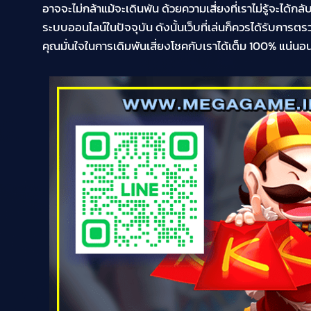
อาจจะไม่กล้าแม้จะเดินพัน ด้วยความเสี่ยงที่เราไม่รู้จะได้
ระบบออนไลน์ในปัจจุบัน ดังนั้นเว็บที่เล่นก็ควรได้รับการ
คุณมั่นใจในการเดิมพันเสี่ยงโชคกับเราได้เต็ม 100% แน่นอ