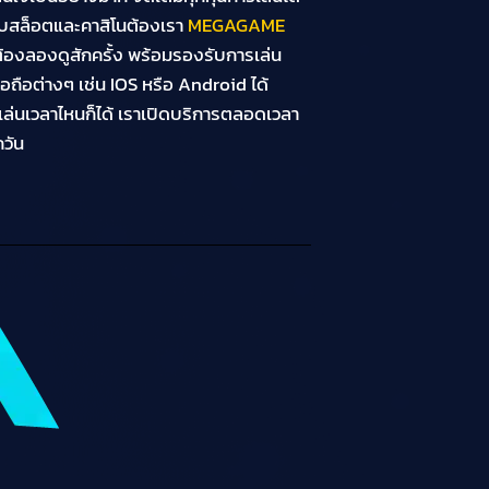
ว็บสล็อตและคาสิโนต้องเรา
MEGAGAME
่ต้องลองดูสักครั้ง พร้อมรองรับการเล่น
ือถือต่างๆ เช่น IOS หรือ Android ได้
้อมเล่นเวลาไหนก็ได้ เราเปิดบริการตลอดเวลา
กวัน