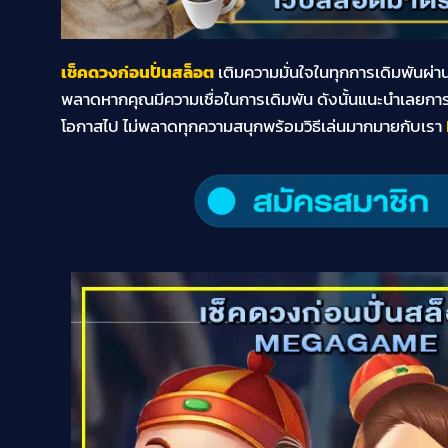
เช็คดวงก่อนปั่นสล็อต
เติมความมั่นใจในทุกการเดิมพันผ่า
พลาดหากคุณมีความเชื่อในการเดิมพัน ดังนั้นแนะนำเลยการวิ
โอกาสไป ไม่พลาดทุกความสนุกพร้อมวิธีเล่นมากมายกับเรา