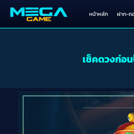
หน้าหลัก
ฝาก-ถ
เช็คดวงก่อน