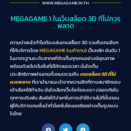
WWW.MEGAGAME.IN.TH
MEGAGAME 1 ในเว็บสล็อต 3D ที่ไม่ควร
พลาด
ความน่าสนใจทำไมต้องเล่นเกมสล็อต 3D รวมถึงเกมอื่นๆ
ที่ให้บริการโดย
MEGAGAME
(
เมก้าเกม
) เว็บหลัก อันดับ 1
ในมาตรฐานระดับสากลที่จัดเต็มทุกเกมอย่างมีคุณภาพ
พร้อมด้วยโปรโมชั่นที่มีให้ตลอดเวลา มั่นใจเต็ม
ประสิทธิภาพผ่านเกมทั้งหมดรวมถึง
เกมสล็อต 3D ที่ไม่
ควรพลาด
ที่เรานำมาแนะนำจากความฮิตที่ทางสมาชิกของ
เข้าเลือกใช้ทำเงิน มั่นใจเลือกเว็บไซต์ของเรา ปลอดภัยใน
ทุกการเดิมพัน สัมผัสได้ง่ายๆในการเข้าใช้งานไม่กี่ขั้นตอน
ผู้ให้บริการเกมชั้นนำทั่วโลกในโซนเอเชียอย่างเต็มรูปแบบ
ในไทย