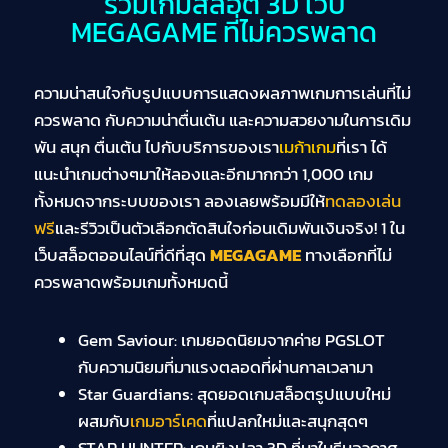
รวมเกมสล็อต 3D เว็บ
MEGAGAME ที่ไม่ควรพลาด
ความน่าสนใจกับรูปแบบการแสดงผลภาพเกมการเล่นที่ไม่
ควรพลาด กับความน่าตื่นเต้น และความสวยงามในการเดิม
พัน สนุก ตื่นเต้น ไปกับบริการของเรา
เมก้าเกม
ที่เรา ได้
แนะนำเกมต่างๆมาให้ลองและอีกมากกว่า 1,000 เกม
ทั้งหมดจากระบบของเรา ลองเลยพร้อมมีให้
ทดลองเล่น
ฟรี
และรีวิวเป็นตัวเลือกตัดสินใจก่อนเดิมพันเงินจริง! 1 ใน
เว็บสล็อตออนไลน์ที่ดีที่สุด
MEGAGAME
ทางเลือกที่ไม่
ควรพลาดพร้อมเกมทั้งหมดนี้
Gem Saviour: เกมยอดนิยมจากค่าย PGSLOT
กับความนิยมที่มาแรงตลอดที่ผ่านกาลเวลามา
Star Guardians: สุดยอดเกมสล็อตรูปแบบใหม่
ผสมกับ
เกมอาร์เคด
ที่แปลกใหม่และสนุกสุดๆ