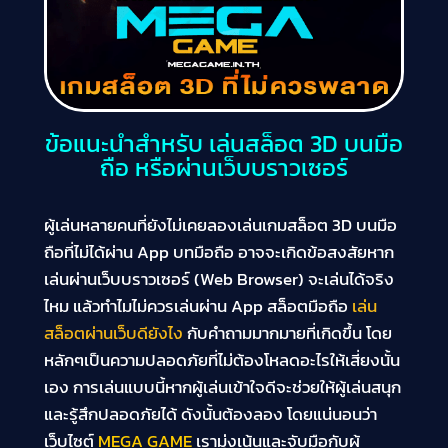
ข้อแนะนำสำหรับ เล่นสล็อต 3D บนมือ
ถือ หรือผ่านเว็บบราวเซอร์
ผู้เล่นหลายคนที่ยังไม่เคยลองเล่นเกมสล็อต 3D บนมือ
ถือที่ไม่ได้ผ่าน App บทมือถือ อาจจะเกิดข้อสงสัยหาก
เล่นผ่านเว็บบราวเซอร์ (Web Browser) จะเล่นได้จริง
ไหม แล้วทำไมไม่ควรเล่นผ่าน App สล็อตมือถือ
เล่น
สล็อตผ่านเว็บดียังไง
กับคำถามมากมายที่เกิดขึ้น โดย
หลักๆเป็นความปลอดภัยที่ไม่ต้องโหลดอะไรให้เสี่ยงนั้น
เอง การเล่นแบบนี้หากผู้เล่นเข้าใจดีจะช่วยให้ผู้เล่นสนุก
และรู้สึกปลอดภัยได้ ดังนั้นต้องลอง โดยแน่นอนว่า
เว็บไซต์
MEGA GAME
เรามุ่งเน้นและจับมือกับผู้