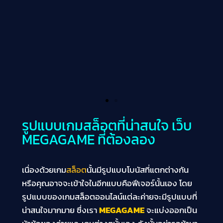
รูปแบบเกมสล็อตที่น่าสนใจ เว็บ
MEGAGAME ที่ต้องลอง
เนื่องด้วยเกม
สล็อต
นั้นมีรูปแบบโบนัสที่แตกต่างกัน
หรือคุณอาจจะเข้าใจในอีกแบบคือฟีเจอร์นั้นเอง โดย
รูปแบบของเกมสล็อตออนไลน์แต่ละค่ายจะมีรูปแบบที่
น่าสนใจมากมาย ซึ่งเรา
MEGAGAME
จะแบ่งออกเป็น