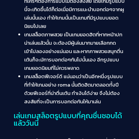
ที่ใครๆต้องการแบบไม่ต้องสงสัย โดยเกมรูปแบบ
นี้จะเกิดขึ้นได้ก็ต่อเมื่อมีการแนะนำบอกต่อๆจากผู
เล่นนั้นเอง ทำให้เกมนั้นเป็นเกมที่มีรูปแบบยอด
นิยมไปเลย
เกมสล็อตภาพสวย เป็นเกมยอดฮิตที่หากหน้าปก
น่าเล่นแล้วนั้น จะต้องมีผู้เล่นมากมายเลือกกด
เข้าไปลองอย่างแน่นอน และหากภาพสวยสนุกตื่น
เต้นก็จะมัการบอกต่อๆกันไปนั้นเอง อีกรูปแบบ
เกมยอดนิยมที่ไม่ควรพลาด
เกมสล็อตฟีเจอร์ดี แน่นอนว่าเป็นอีกหนึ่งรูปแบบ
ที่ทำให้เกมอย่าง roma นั้นติดฮิตมาตลอดทั้งปี
ด้วยฟีเจอร์ที่น่าตื่นเต้น ทำเงินได้ง่าย จึงไม่ต้อง
สงสัยที่จะเป็นการบอกต่อกันให้มาเล่น
เล่นเกมสล็อตรูปแบบที่คุณชื่นชอบได้
แล้ววันนี้