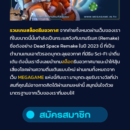
รวมเกมสล็อตธีมอวกาศ
จากค่ายทั้งหมดผ่านเว็บของเรา
ที่ในขนาดนี้นั้นกำลังเป็นกระแสดังกับเกมรีเมค (Remake)
ชื่อดังอย่าง Dead Space Remake ในปี 2023 นี้ ที่เป็น
ตำนานเกมเอาตัวรอดบุกตะลุยอวกาศ ที่มีธีม Sci-Fi น่าตื่น
เต้น ดังนั้นเราจึงเลยนำเกม
สล็อต
ธีมอวกาศมาแนะนำให้ลุ้น
เสี่ยงโชคผ่านความตื่นเต้นแบบใหม่ ผ่านเกมทั้งหมดจาก
เว็บ
MEGAGAME
แห่งนี้กับเรา มาบุกตะลุยรับรางวัลที่น่า
สนที่คุณไม่อาจคาดคิดได้ผ่านเกมเหล่านี้ สนุกมั่นใจด้วย
มาตรฐานจากเว็บของเราที่มอบให้