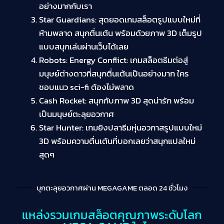
อย่างมากกับเรา
Star Guardians: สุดยอดเกมสล็อตรูปแบบใหม่ที่
ห้ามพลาด สนุกตื่นเต้น พร้อมด้วยภาพ 3D เต็มรูป
แบบสนุกเล่นผ่านเว็บได้เลย
Robots: Energy Conflict: เกมสล็อตธีมต่อสู่
มนุษย์ต่างดาวที่สนุกตื่นเต้นเป็นอย่างมาก ใคร
ชอบแนว sci-fi ต้องไม่พลาด
Cash Rocket: สนุกกับภาพ 3D สุดน่ารัก พร้อม
เป็นมนุษย์ตะลุยอวกาศ
Star Hunter: เกมยิงปลาธีมหุ่นอวกาสรูปแบบใหม่
3D พร้อมความตื่นเต้นที่บอกเลยว่าสนุกแปลใหม่
สุดๆ
บุกตะลุยอวกาศผ่าน MEGAGAME ตลอด 24 ชั่วโมง
แหล่งรวมเกมสล็อตคุณภาพระดับโลก