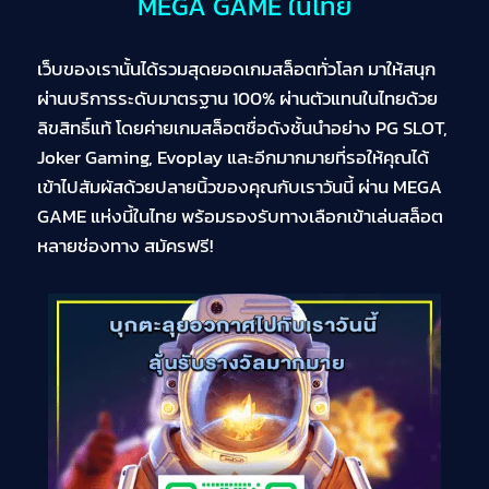
MEGA GAME ในไทย
เว็บของเรานั้นได้รวมสุดยอดเกมสล็อตทั่วโลก มาให้สนุก
ผ่านบริการระดับมาตรฐาน 100% ผ่านตัวแทนในไทยด้วย
ลิขสิทธิ์แท้ โดยค่ายเกมสล็อตชื่อดังชั้นนำอย่าง PG SLOT,
Joker Gaming, Evoplay และอีกมากมายที่รอให้คุณได้
เข้าไปสัมผัสด้วยปลายนิ้วของคุณกับเราวันนี้ ผ่าน MEGA
GAME แห่งนี้ในไทย พร้อมรองรับทางเลือกเข้าเล่นสล็อต
หลายช่องทาง สมัครฟรี!