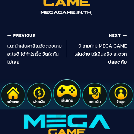
PREVIOUS
NEXT
แนะนำเล่นคาสิโนวัดดวงเกม
9 เกมใหม่ MEGA GAME
อะไรดี ได้กำไรเร็ว วัดใจกัน
เล่นง่าย ได้เงินจริง สะดวก
ไปเลย
ปลอดภัย