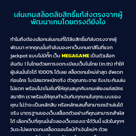
เล่นเกมสล็อตลิขสิทธิ์แท้ส่งตรงจากผู้
พัฒนาเกมโดยตรงดียังไง
ทำไมถึงต้องเลือกเล่นเกมที่ได้ลิขสิทธิ์แท้ส่งตรงจากผู้
พัฒนา หากคุณนั้นกำลังมองหาเว็บเกมคาสิโนที่แจก
jackpot แบบไม่มีกั๊ก เว็บ
MEGAGAME
เป็นตัวเลือก
อันดับ 1 ในไทยด้วยการจดทะเบียบเว็บในไทย (in.th) ทำให้
ผู้เล่นมั่นใจได้ 1000% ได้เลย สล็อตเกมใหม่ล่าสุด อัพเดท
ก่อนใคร โบนัสแตกหนักจริง ตัวคูณกระจาย รับประกันเล่น
ไม่แตก พร้อมโปรโมชั่นที่ให้คุณสนุกกับเกมเพียงแค่สมัคร
สมาชิก เราพร้อมให้คุณทำเงินกับทุกเกมในทุกระบบของ
คุณ ไม่ว่าจะเป็นหลักสิบ หรือหลักแสนก็สามารถเข้าเล่นได้
จริง มาตรฐานของเว็บสล็อตตัวอย่างที่คุณสามารถสำผัส
ได้ เลือกเว็บที่คุณมั่นใจลองเว็บของเราได้วันนี้ แล้วในทุกๆ
วันจะไม่พลาดเกมสล็อตออนไลน์ทำเงินใหม่ๆ ด้วย