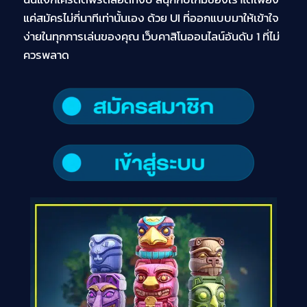
แค่สมัครไม่กี่นาทีเท่านั้นเอง ด้วย UI ที่ออกแบบมาให้เข้าใจ
ง่ายในทุกการเล่นของคุณ เว็บคาสิโนออนไลน์อันดับ 1 ที่ไม่
ควรพลาด