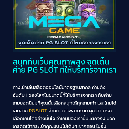
สนุกกับเว็บคุณภาพสูง จุดเด็น
ค่าย PG SLOT ที่ให้บริการจากเรา
ทางเข้าเล่นสล็อตออนไลน์มาตรฐานสากล ค่ายดัง
อันดับ 1 ของโลกในขนาดนี้ที่ให้บริการจากเรา กับค่าย
เกมยอดนิยมที่คุณนั้นเลือกสนุกได้ทุกเกมเก่า และใหม่ได้
เลยจาก
PG SLOT
ค่ายเกมภาพสวยงาม คุณสามารถ
เลือกเกมได้อย่างมั่นใจ ว่าเกมของเรานั้นแตกจริง บวก
เครดิตเข้ากระเป๋าคุณแบบไม่เต็มๆ ฝากถอน ไม่อั้น