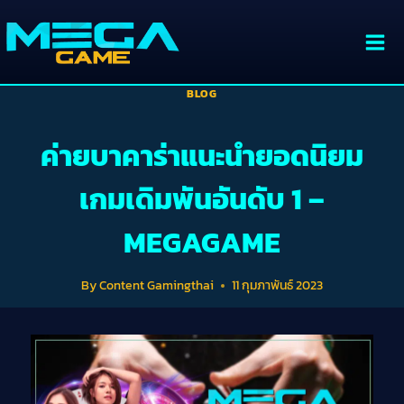
BLOG
ค่ายบาคาร่าแนะนำยอดนิยม
เกมเดิมพันอันดับ 1 –
MEGAGAME
By
Content Gamingthai
11 กุมภาพันธ์ 2023