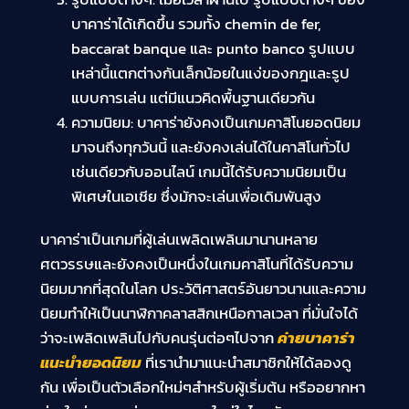
บาคาร่าได้เกิดขึ้น รวมทั้ง chemin de fer,
baccarat banque และ punto banco รูปแบบ
เหล่านี้แตกต่างกันเล็กน้อยในแง่ของกฎและรูป
แบบการเล่น แต่มีแนวคิดพื้นฐานเดียวกัน
ความนิยม: บาคาร่ายังคงเป็นเกมคาสิโนยอดนิยม
มาจนถึงทุกวันนี้ และยังคงเล่นได้ในคาสิโนทั่วไป
เช่นเดียวกับออนไลน์ เกมนี้ได้รับความนิยมเป็น
พิเศษในเอเชีย ซึ่งมักจะเล่นเพื่อเดิมพันสูง
บาคาร่าเป็นเกมที่ผู้เล่นเพลิดเพลินมานานหลาย
ศตวรรษและยังคงเป็นหนึ่งในเกมคาสิโนที่ได้รับความ
นิยมมากที่สุดในโลก ประวัติศาสตร์อันยาวนานและความ
นิยมทำให้เป็นนาฬิกาคลาสสิกเหนือกาลเวลา ที่มั่นใจได้
ว่าจะเพลิดเพลินไปกับคนรุ่นต่อๆไปจาก
ค่ายบาคาร่า
แนะนำยอดนิยม
ที่เรานำมาแนะนำสมาชิกให้ได้ลองดู
กัน เพื่อเป็นตัวเลือกใหม่ๆสำหรับผู้เริ่มต้น หรืออยากหา