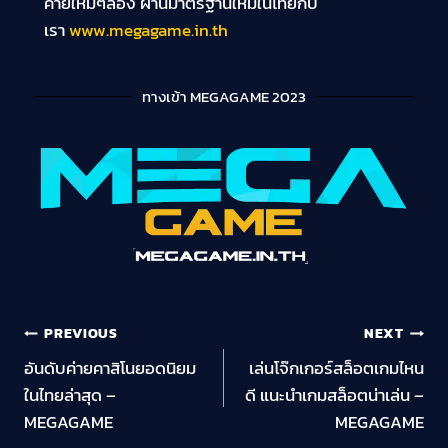
ค่ายใหม่ๆลอง ผ่านมาตรฐานใหม่ในไทยกับ
เรา
www.megagame.in.th
ทางเข้า MEGAGAME 2023
PREVIOUS
NEXT
อันดับค่ายคาสิโนยอดนิยม
เล่นโจ๊กเกอร์สล็อตเกมไหน
ในไทยล่าสุด –
ดี แนะนำเกมสล็อตน่าเล่น –
MEGAGAME
MEGAGAME