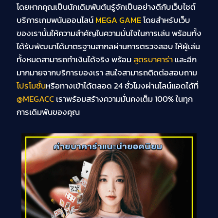
โดยหากคุณเป็นนักเดิมพันต้นรู้จักเป็นอย่างดีกับเว็บไซต์
บริการเกมพนันออนไลน์
MEGA GAME
โดยสำหรับเว็บ
ของเรานั้นให้ความสำคัญในความมั่นใจในการเล่น พร้อมทั้ง
ได้รับพัฒนาได้มาตรฐานสากลผ่านการตรวจสอบ ให้ผู้เล่น
ทั้งหมดสามารถทำเงินได้จริง พร้อม
สูตรบาคาร่า
และอีก
มากมายจากบริการของเรา สนใจสามารถติดต่อสอบถาม
โปรโมชั่น
หรือทางเข้าได้ตลอด 24 ชั่วโมงผ่านไลน์แอดได้ที่
@MEGACC
เราพร้อมสร้างความมั่นคงเต็ม 100% ในทุก
การเดิมพันของคุณ