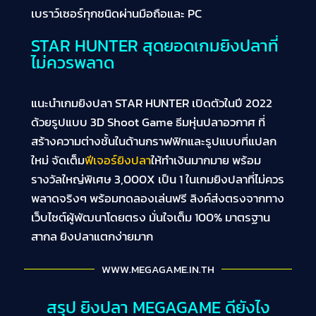
เบราว์เซอร์ทุกชนิดผ่านมือถือและ PC
STAR HUNTER สุดยอดเกมยิงปลาที่
ไม่ควรพลาด
แนะนำเกมยิงปลา STAR HUNTER เปิดตัวในปี 2022
ด้วยรูปแบบ 3D Shoot Game ธีมหุ่นปลาอวกาศ ที่
สร้างความต่างชั้นในด้านกราฟฟิกและรูปแบบที่แปลก
ใหม่ จัดเต็ม
ฟีเจอร์ยิงปลา
ให้ทำเงินมากมาย พร้อม
รางวัลใหญ่พิเศษ 3,000X เป็น 1 ในเกมยิงปลาที่ไม่ควร
พลาดจริงๆ พร้อมทดลองเล่นฟรี ลิงค์ส่งตรงจากทาง
เว็บไซต์ผู้พัฒนาโดยตรง มั่นใจเต็ม 100% มาตรฐาน
สากล ยิงปลาแตกง่ายมาก
WWW.MEGAGAME.IN.TH
สรุป ยิงปลา MEGAGAME ดียังไง