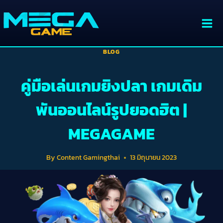
BLOG
คู่มือเล่นเกมยิงปลา เกมเดิม
พันออนไลน์รูปยอดฮิต |
MEGAGAME
By
Content Gamingthai
13 มิถุนายน 2023