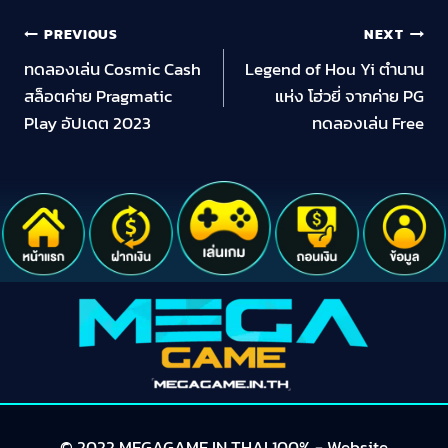
PREVIOUS
NEXT
ทดลองเล่น Cosmic Cash
Legend of Hou Yi ตำนาน
สล็อตค่าย Pragmatic
แห่ง โฮ่วยี่ จากค่าย PG
Play อัปเดต 2023
ทดลองเล่น Free
© 2022 MEGAGAME IN THAI 100% - Website