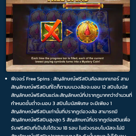
ฟีเจอร์ Free Spins : สัญลักษณ์ฟรีสปินคือสแคทเทอร์ สาม
สัญลักษณ์ฟรีสปินที่ใดก็ตามบนวงล้อจะมอบ 12 สปินโบนัส
สัญลักษณ์ฟรีสปินแต่ละสัญลักษณ์ที่ปรากฏมากกว่าจำนวนที่
กำหนดขั้นต่ำจะมอบ 3 สปินโบนัสพิเศษ จะมีเพียง 1
สัญลักษณ์ฟรีสปินเท่านั้นที่ปรากฏต่อวงล้อ สามารถมี
สัญลักษณ์ฟรีสปินสูงสุด 5 สัญลักษณ์ที่ปรากฏต่อสปินเพื่อ
รับฟรีสปินที่เป็นไปได้รวม 18 รอบ ในช่วงรอบโบนัสจะไม่มี