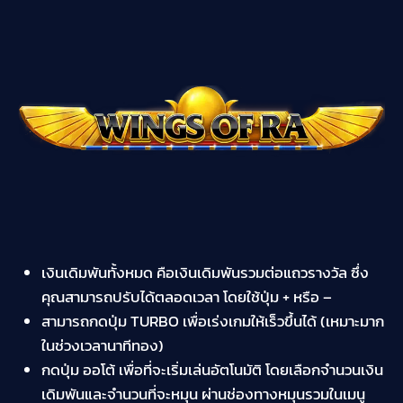
เงินเดิมพันทั้งหมด คือเงินเดิมพันรวมต่อแถวรางวัล ซึ่ง
คุณสามารถปรับได้ตลอดเวลา โดยใช้ปุ่ม + หรือ –
สามารถกดปุ่ม TURBO เพื่อเร่งเกมให้เร็วขึ้นได้ (เหมาะมาก
ในช่วงเวลานาทีทอง)
กดปุ่ม ออโต้ เพื่อที่จะเริ่มเล่นอัตโนมัติ โดยเลือกจำนวนเงิน
เดิมพันและจำนวนที่จะหมุน ผ่านช่องทางหมุนรวมในเมนู