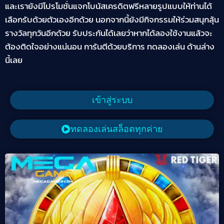
และเรายังมีโปรโมชั่นแจกโบนัสเครดิตฟรีหลายรูปแบบให้ท่านได้
เลือกรับด้วยตัวเองอีกด้วย นอกจากนี้ยังมีกิจกรรมให้ร่วมสนุกลุ้น
รางวัลทุกวันอีกด้วย รับประกันได้เลยว่าหากได้ลองใช้งานแล้วจะ
ต้องติดใจอย่างแน่นอน การันตีด้วยบริการ ทดลองเล่น ด้านล่าง
นี้เลย
เข้าสู่ระบบ
ทดลองเล่นสล็อตทุกค่าย