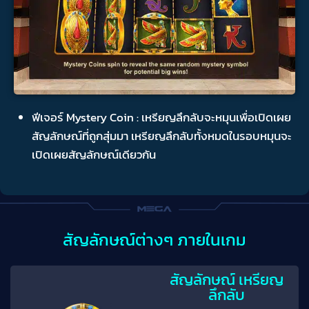
ฟีเจอร์ Mystery Coin : เหรียญลึกลับจะหมุนเพื่อเปิดเผย
สัญลักษณ์ที่ถูกสุ่มมา เหรียญลึกลับทั้งหมดในรอบหมุนจะ
เปิดเผยสัญลักษณ์เดียวกัน
สัญลักษณ์ต่างๆ ภายในเกม
สัญลักษณ์ เหรียญ
ลึกลับ