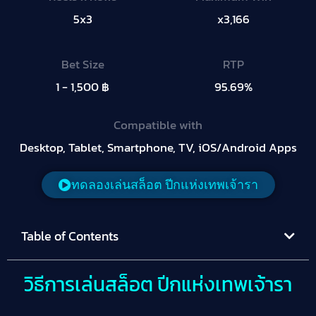
5x3
x3,166
Bet Size
RTP
1 - 1,500 ฿
95.69%
Compatible with
Desktop, Tablet, Smartphone, TV, iOS/Android Apps
ทดลองเล่นสล็อต ปีกแห่งเทพเจ้ารา
Table of Contents
วิธีการเล่นสล็อต ปีกแห่งเทพเจ้ารา