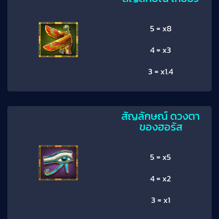
5 = x8
4 = x3
3 = x1.4
สัญลักษณ์ ดวงตา
ของฮอรัส
5 = x5
4 = x2
3 = x1