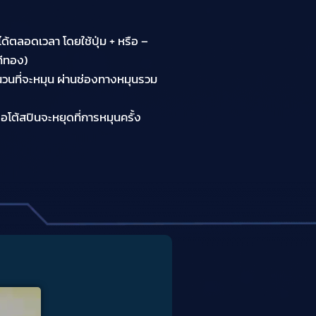
ด้ตลอดเวลา โดยใช้ปุ่ม + หรือ –
ทีทอง)
จำนวนที่จะหมุน ผ่านช่องทางหมุนรวม
อโต้สปินจะหยุดที่การหมุนครั้ง