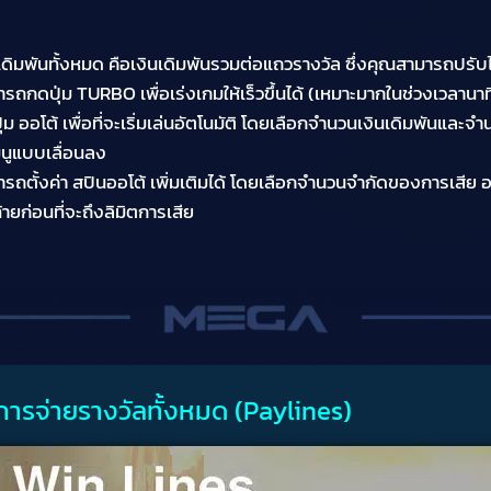
เดิมพันทั้งหมด คือเงินเดิมพันรวมต่อแถวรางวัล ซึ่งคุณสามารถปรับไ
รถกดปุ่ม TURBO เพื่อเร่งเกมให้เร็วขึ้นได้ (เหมาะมากในช่วงเวลานา
่ม ออโต้ เพื่อที่จะเริ่มเล่นอัตโนมัติ โดยเลือกจำนวนเงินเดิมพันและ
มนูแบบเลื่อนลง
รถตั้งค่า สปินออโต้ เพิ่มเติมได้ โดยเลือกจำนวนจำกัดของการเสีย อ
้ายก่อนที่จะถึงลิมิตการเสีย
ารจ่ายรางวัลทั้งหมด (Paylines)