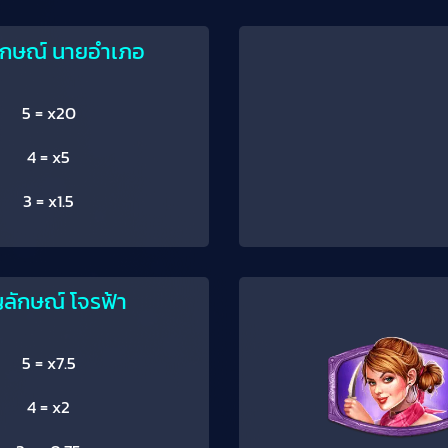
ักษณ์ นายอำเภอ
5 = x20
4 = x5
3 = x1.5
ลักษณ์ โจรฟ้า
5 = x7.5
4 = x2