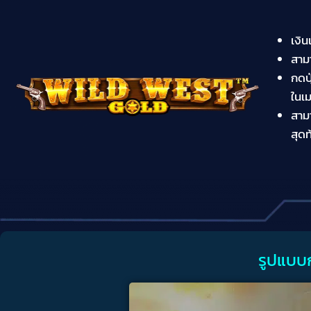
เงิน
สามา
กดปุ
ในเ
สามา
สุดท
รูปแบบก