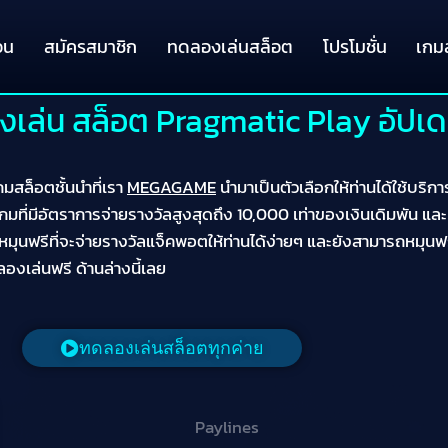
อน
สมัครสมาชิก
ทดลองเล่นสล็อต
โปรโมชั่น
เกม
เล่น สล็อต Pragmatic Play อัปเ
มสล็อตชั้นนำที่เรา
MEGAGAME
นำมาเป็นตัวเลือกให้ท่านได้ใช้บริการ
เกมที่มีอัตราการจ่ายรางวัลสูงสุดถึง 10,000 เท่าของเงินเดิมพัน แ
มุนฟรีที่จะจ่ายรางวัลแจ็คพอตให้ท่านได้ง่ายๆ และยังสามารถหมุนฟรี
งเล่นฟรี ด้านล่างนี้เลย
ทดลองเล่นสล็อตทุกค่าย
Paylines