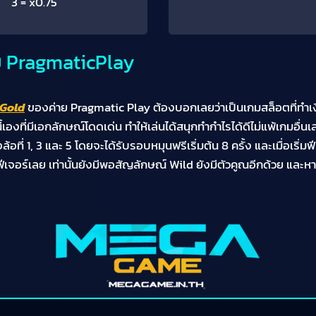
3 = x0.75
ย PragmaticPlay
 Gold
ของค่าย Pragmatic Play ต้องบอกเลยว่าเป็นเกมสล็อตที่ทำเงิ
เองที่มีเอกลักษณ์โดดเด่น ทำให้เล่นได้สนุกทำกำไรได้ดีไม่แพ้เกมอื่นเลยท
ล้อที่ 1, 3 และ 5 โดยจะได้รับรอบหมุนฟรีเริ่มต้น 8 ครั้ง และเมื่อเริ่
เจอร์เลย เท่านั้นยังมีพอสัญลักษณ์ Wild ยังมีตัวคูณอีกด้วย และหา