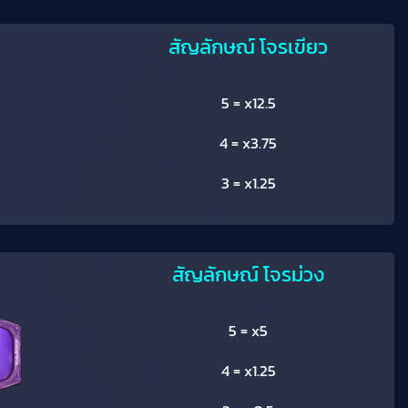
สัญลักษณ์ โจรเขียว
5 = x12.5
4 = x3.75
3 = x1.25
สัญลักษณ์ โจรม่วง
5 = x5
4 = x1.25