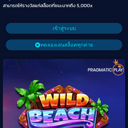
สามารถให้รางวัลแก่สล็อตที่ชนะมากถึง 5,000x
เข้าสู่ระบบ
ทดลองเล่นสล็อตทุกค่าย