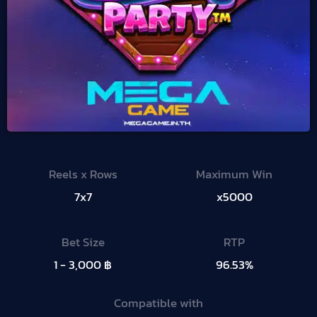
Reels x Rows
Maximum Win
7x7
x5000
Bet Size
RTP
1 - 3,000 ฿
96.53%
Compatible with