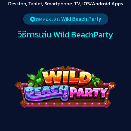
Desktop, Tablet, Smartphone, TV, iOS/Android Apps
ทดลองเล่น Wild Beach Party
วิธีการเล่น Wild BeachParty