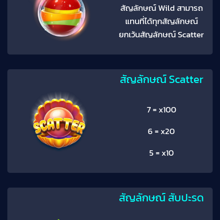
สัญลักษณ์ Wild สามารถ
แทนที่ได้ทุกสัญลักษณ์
ยกเว้นสัญลักษณ์ Scatter
สัญลักษณ์ Scatter
7 = x100
6 = x20
5 = x10
สัญลักษณ์ สับปะรด