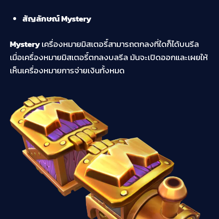
สัญลักษณ์ Mystery
Mystery
เครื่องหมายมิสเตอรี์สามารถตกลงที่ใดก็ได้บนรีล
เมื่อเครื่องหมายมิสเตอรี์ตกลงบลรีล มันจะเปิดออกและเผยให้
เห็นเครื่องหมายการจ่ายเงินทั้งหมด