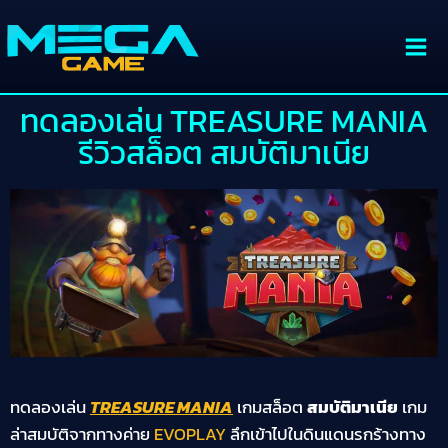
ทดลองเล่น TREASURE MANIA
รีวิวสล็อต สมบัติมาเนีย
ทดลองเล่น
TREASURE MANIA
เกมสล็อต
สมบัติมาเนีย
เกม
ล่าสมบัติจากทางค่าย
EVOPLAY
ลึกเข้าไปในดินแดนรกร้างทาง