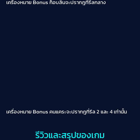
เครื่องหมาย Bonus ก็อบลินจะปรากฎที่รีลกลาง
เครื่องหมาย Bonus คนแคระจะปรากฎที่รีล 2 และ 4 เท่านั้น
รีวิวและสรุปของเกม