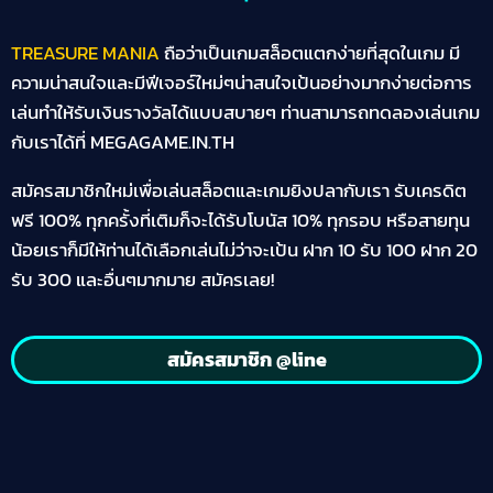
TREASURE MANIA
ถือว่าเป็นเกมสล็อตแตกง่ายที่สุดในเกม มี
ความน่าสนใจและมีฟีเจอร์ใหม่ๆน่าสนใจเป้นอย่างมากง่ายต่อการ
เล่นทำให้รับเงินรางวัลได้แบบสบายๆ ท่านสามารถทดลองเล่นเกม
กับเราได้ที่ MEGAGAME.IN.TH
สมัครสมาชิกใหม่เพื่อเล่นสล็อตและเกมยิงปลากับเรา รับเครดิต
ฟรี 100% ทุกครั้งที่เติมก็จะได้รับโบนัส 10% ทุกรอบ หรือสายทุน
น้อยเราก็มีให้ท่านได้เลือกเล่นไม่ว่าจะเป้น ฝาก 10 รับ 100 ฝาก 20
รับ 300 และอื่นๆมากมาย สมัครเลย!
สมัครสมาชิก @line