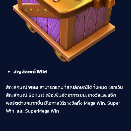
สัญลักษณ์ Wild
สัญลักษณ์
Wild
สามารถแทนที่สัญลักษณ์ได้ทั้งหมด (ยกเว้น
สัญลักษณ์ Bonus) เพื่อเพิ่มอัตราการชนะรางวัลและแจ็ค
พอร์ตต่างๆมากขึ้น มีโอกาสได้รางวัลทั้ง Mega Win, Super
Win, และ SuperMega Win