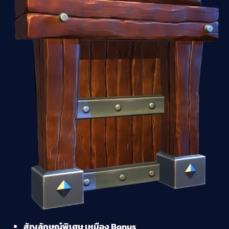
สัญลักษณ์พิเศษ เหมือง Bonus