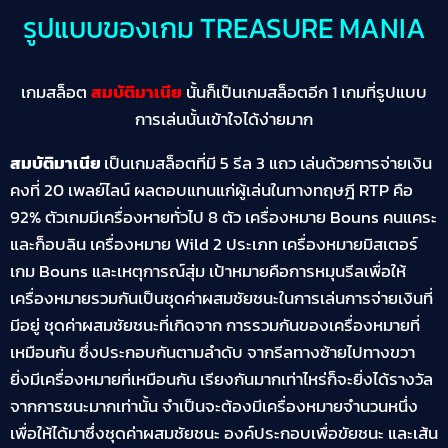
รูปแบบของเกม TREASURE MANIA
เกมสล็อต
สมบัติมาเนีย
นั้นก็เป็นเกมสล็อตอีก 1 เกมที่รูปแบบ
การเล่นนั้นเข้าใจได้ง่ายมาก
สมบัติมาเนีย
เป็นเกมสล็อตที่มี 5 รีล 3 แถว เล่นด้วยการจ่ายเงิน
คงที่ 20 เพลย์ไลน์ ผลตอบแทนแก่ผู้เล่นในทางทฤษฎี RTP คือ
92% ตัวเกมมีเครื่องหายทั่วไป 8 ตัว เครื่องหมาย Bouns คนแคระ
และก็อบลิน เครื่องหมาย Wild 2 ประเภท เครื่องหมายมิสเตอร์
เกม Bouns และเหตุการณ์สุ่ม เป้าหมายคือการหมุนรีลเพื่อให้
เครื่องหมายรวมกันเป็นชุดค่าผสมชัยชนะในการเล่นการจ่ายเงินที่
มีอยู่ ชุดค่าผสมชัยชนะที่เกิดจาก การรวมกันของเครื่องหมายที่
เหมือนกัน ซึ่งประกอบกันตามลำดับ จากรีลทางซ้ายไปทางขวา
ยิ่งมีเครื่องหมายที่เหมือนกัน เรียงกันมากเท่าไหร่ก็จะยิ่งได้รางวัล
จากการชนะมากเท่านั้น จำเป็นจะต้องมีเครื่องหมายจำนวนหนึ่ง
เพื่อให้ได้มาซึ่งชุดค่าผสมชัยชนะ องค์ประกอบเพื่อขัยชนะ และเส้น