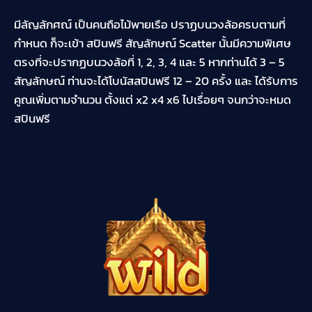
มีลัญลักศณ์ เป็นคนถือไม้พายเรือ ปราฏบนวงล้อครบตามที่
กำหนด ก็จะเข้า สปินฟรี สัญลักษณ์ Scatter นั้นมีความพิเศษ
ตรงที่จะปรากฏบนวงล้อที่ 1, 2, 3, 4 และ 5 หากท่านได้ 3 – 5
สัญลักษณ์ ท่านจะได้โบนัสสปินฟรี 12 – 20 ครั้ง และ ได้รับการ
คูณเพิ่มตามจำนวน ตั้งแต่ x2 x4 x6 ไปเรื่อยๆ จนกว่าจะหมด
สปินฟรี