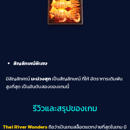
สัญลักษณ์พิเศษ
มีลัญลักศณ์
มะม่วงสุก
เป็นสัญลักษณ์ ที่ให้ อัตราการเดิมพัน
สูงที่สุด เป็นอันดับสองของเกมนี้
รีวิวและสรุปของเกม
Thai River Wonders
ถือว่าเป้นเกมสล็อตแตกง่ายที่สุดในเกม มี