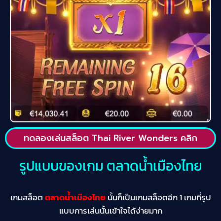
ทดลองเล่นสล็อต Thai River Wonders คลิก
รูปแบบของเกม ตลาดน้ำเมืองไทย
เกมสล็อต
ตลาดน้ำเมืองไทย
นั้นก็เป็นเกมสล็อตอีก 1 เกมที่รูป
แบบการเล่นนั้นเข้าใจได้ง่ายมาก