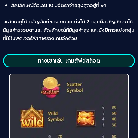
สัญลักษณ์ตัวเลข 10 มีอัตราจ่ายสูงสุดอยู่ที่ x4
จะสังเกตุได้ว่าสัญลักษ์ของเกมจะแบ่งได้ 2 กลุ่มคือ สัญลักษณ์ที่
มีมูลค่าธรรมดาและ สัญลักษณ์ที่มีมูลค่าสูง และยังมีการแบ่งกลุ่ม
ที่ใช้ในฟีดเจอร์พิเศษของเกมอีกด้วย
ทางเข้าเล่น เกมส์พีจีสล็อต