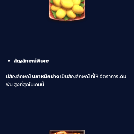
สัญลักษณ์พิเศษ
มีสัญลักษณ์
ปลาหมึกย่าง
เป็นสัญลักษณ์ ที่ให้ อัตราการเดิม
พัน สูงที่สุดในเกมนี้