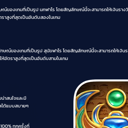
์ของเกมที่เป็นรูป นกฟาโร โดยสัญลักษณ์นี้จะสามารถให้เงินรางวัลอ
ัตราสูงที่สุดเป็นอันดับสองในเกม
ษณ์ของเกมที่เป็นรูป สุนัขฟาโร โดยสัญลักษณ์นี้จะสามารถให้เงินรางว
ห้อัตราสูงที่สุดเป็นอันดับสามในเกม
มน่าสนใจและมี
วัลได้แบบสบายๆ
00% ทุกครั้งที่