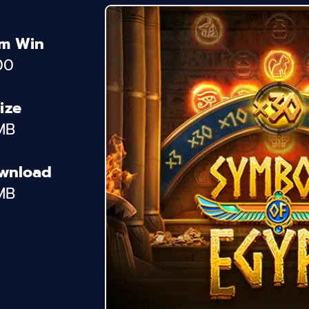
m Win
00
Size
MB
ownload
MB