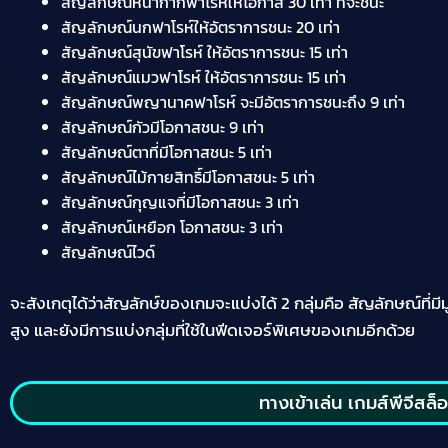
สัญลักษณ์หน้ากากฟาโรห์ให้โอกาส 30 เท่า ที่จะชนะ
สัญลักษณ์นกฟาโรห์ให้อัตราการชนะ 20 เท่า
สัญลักษณ์สุนัขฟาโรห์ ให้อัตราการชนะ 15 เท่า
สัญลักษณ์แมวฟาโรห์ ให้อัตราการชนะ 15 เท่า
สัญลักษณ์พญานาคฟาโรห์ จะมีอัตราการชนะถึง 9 เท่า
สัญลักษณ์กัวมีโอกาสชนะ 9 เท่า
สัญลักษณ์ตาที่มีโอกาสชนะ 5 เท่า
สัญลักษณ์ไม้กายสิทธิ์มีโอกาสชนะ 5 เท่า
สัญลักษณ์กุญแจที่มีโอกาสชนะ 3 เท่า
สัญลักษณ์เหยือก โอกาสชนะ 3 เท่า
สัญลักษณ์ไวด์
จะสังเกตุได้ว่าสัญลักษ์ของเกมจะแบ่งได้ 2 กลุ่มคือ สัญลักษณ์ที่มี
สูง และยังมีการแบ่งกลุ่มที่ใช้ในฟีดเจอร์พิเศษของเกมอีกด้วย
ทางเข้าเล่น เกมส์พีจีสล็