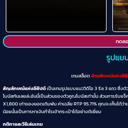
ทดลอ
รูปแบ
เกมสล็อต
สัญลักษณ์แห่งอียิ
สัญลักษณ์แห่งอียิปต์
เป็นเกมรูปแบบแนววิดิโอ 3 รีล 3 แถว ซึ่งต
โบนัสกันเลยล่ะอันนี้เป็นส่วนของตัวคูณโบนัสเท่านั้น ส่วนการรับแ
X1,800 เท่าของยอดเดิมพัน ค่าเฉลี่ย RTP 95.71% คุณจะเห็นได้
น้อยนั้นเป็นการหาเงินกำไรเข้ากระเป๋าได้อย่างดีเยี่ยม
กติกาและวิธีเล่นเกม