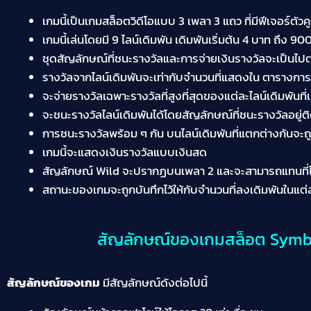
เกมนี้เป็นเกมสล็อตวิดีโอแบบ 3 เพลา 3 แถว ที่มีฟีเจอร์ตัว
เกมนี้เล่นโดยมี 9 ไลน์เดิมพัน เดิมพันเริ่มต้น 4 บาท ถึง 9
ชุดสัญลักษณ์ที่ชนะรางวัลและการจ่ายเงินรางวัลจะเป็นไป
รางวัลจากไลน์เดิมพันจะเท่ากับจำนวนที่แสดงใน ตารางการ
จะจ่ายรางวัลเฉพาะรางวัลที่สูงที่สุดของแต่ละไลน์เดิมพันที่เ
จะชนะรางวัลไลน์เดิมพันได้โดยสัญลักษณ์ที่ชนะรางวัลอยู่
การชนะรางวัลพร้อม ๆ กัน บนไลน์เดิมพันที่แตกต่างกันจะถ
เกมนี้จะแสดงเงินรางวัลแบบเงินสด
สัญลักษณ์ Wild จะปรากฏบนเพลา 2 และจะสามารถแทนที่ไ
สถานะของเกมจะถูกบันทึกไว้ให้กับจำนวนที่ลงเดิมพันในแต่ละ
สัญลักษณ์ของเกมสล็อต Symb
สัญลักษณ์ของเกม
มีสัญลักษณ์ดังต่อไปนี้