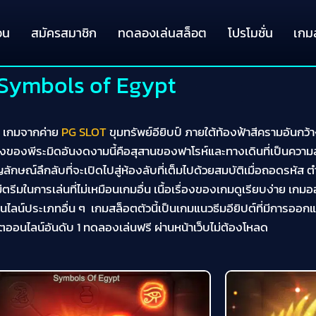
อน
สมัครสมาชิก
ทดลองเล่นสล็อต
โปรโมชั่น
เกม
Symbols of Egypt
ย เกมจากค่าย
PG SLOT
ขุมทรัพย์อียิบป์ ภายใต้ท้องฟ้าสีครามอันกว้าง
ของพีระมิดอันงดงามนี้คือสุสานของฟาโรห์และทางเดินที่เป็นความลับ
ณ์ลึกลับที่จะเปิดไปสู่ห้องลับที่เต็มไปด้วยสมบัติเมื่อถอดรหัส ตำ
ีมในการเล่นที่ไม่เหมือนเกมอื่น เนื้อเรื่องของเกมดูเรียบง่าย เกมออน
อนไลน์ประเภทอื่น ๆ เกมสล็อตตัวนี้เป็นเกมแนวธีมอียิปต์ที่มีการอ
อนไลน์อันดับ 1 ทดลองเล่นฟรี ผ่านหน้าเว็บไม่ต้องโหลด