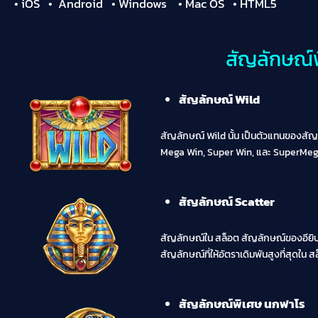
• iOS • Android • Windows • Mac OS • HTML5
สัญลักษณ์
สัญลักษณ์ Wild
สัญลักษณ์ Wild นั้น เป็นตัวแทนของสัญลั
Mega Win, Super Win, และ SuperMe
สัญลักษณ์ Scatter
สัญลักษณ์ใน สล็อต สัญลักษณ์ของอียิปต์ 
สัญลักษณ์ที่ให้อัตราเดิมพันสูงที่สุดใน
สัญลักษณ์พิเศษ นกฟาโร