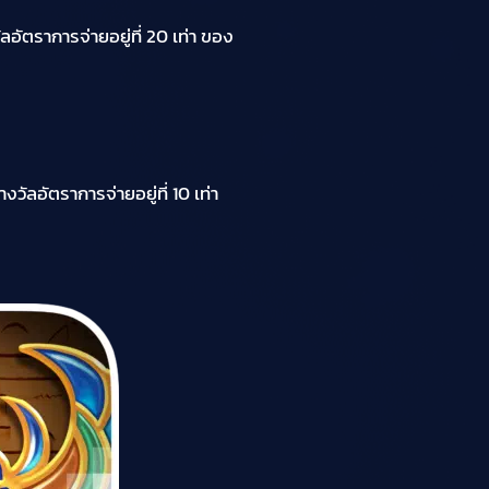
ัตราการจ่ายอยู่ที่ 20 เท่า ของ
ัลอัตราการจ่ายอยู่ที่ 10 เท่า