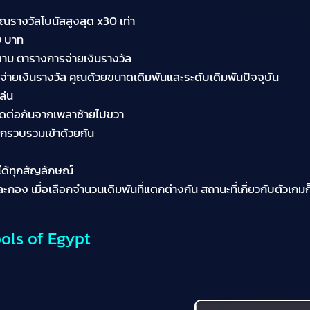
คูณรางวัลโบนัสสูงสุด x30 เท่า
00 บาท
ตาม ตารางการจ่ายเงินรางวัล
จ่ายเงินรางวัล คูณด้วยขนาดเดิมพันและระดับเดิมพันปัจจุบัน
ล่น
ติดต่อกันจากเพลาซ้ายไปขวา
ูกรวบรวมเข้าด้วยกัน
ด้ทุกสัญลักษณ์
กอง เมื่อเลือกจำนวนเดิมพันที่แตกต่างกัน สถานะที่เกี่ยวกับตัวเกมก
ols of Egypt