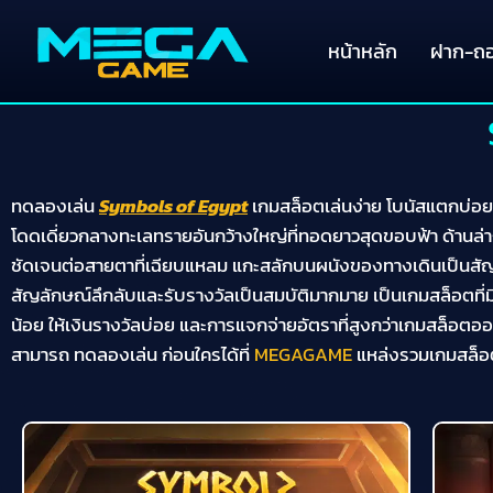
หน้าหลัก
ฝาก-ถ
ทดลองเล่น
Symbols of Egypt
เกมสล็อตเล่นง่าย โบนัสแตกบ่อ
โดดเดี่ยวกลางทะเลทรายอันกว้างใหญ่ที่ทอดยาวสุดขอบฟ้า ด้านล่าง
ชัดเจนต่อสายตาที่เฉียบแหลม แกะสลักบนผนังของทางเดินเป็นสัญลักษ
สัญลักษณ์ลึกลับและรับรางวัลเป็นสมบัติมากมาย เป็นเกมสล็อตที่มีตร
น้อย ให้เงินรางวัลบ่อย และการแจกจ่ายอัตราที่สูงกว่าเกมสล็อตอ
สามารถ ทดลองเล่น ก่อนใครได้ที่
MEGAGAME
แหล่งรวมเกมสล็อตอ