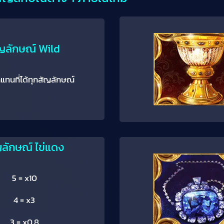
ญลักษณ์ Wild
แทนที่ได้ทุกสัญลักษณ์
ลักษณ์ ไข่แดง
5 = x10
4 = x3
3 = x0.8