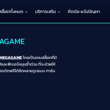
สล็อตทั้งหมด
บริการเสริม
ติดต่อ-แจ้งปัญหา
EGAGAME
MEGAGAME
โดยเป็นเกมสล็อตที่มี
ละฟีเจอร์หมุนซ้ำด่วน ที่จะช่วยให้
ัสเครดิตฟรีได้อีกหลายรูปแบบ การัน