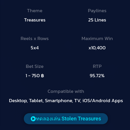
Theme
Paylines
Treasures
25 Lines
Reels x Rows
Maximum Win
5x4
x10,400
Bet Size
RTP
1 - 750 ฿
95.72%
Compatible with
Desktop, Tablet, Smartphone, TV, iOS/Android Apps
ทดลองเล่น Stolen Treasures