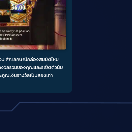
ด่วน สัญลักษณ์กล่องสมบัติใหม่
นรางวัลรวมของคุณและรีเซ็ตตัวนับ
คูณเงินรางวัลเป็นสองเท่า