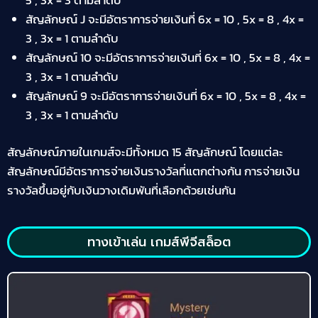
สัญลักษณ์ J จะมีอัตราการจ่ายเงินที่ 6x = 10 , 5x = 8 , 4x =
3 , 3x = 1 ตามลำดับ
สัญลักษณ์ 10 จะมีอัตราการจ่ายเงินที่ 6x = 10 , 5x = 8 , 4x =
3 , 3x = 1 ตามลำดับ
สัญลักษณ์ 9 จะมีอัตราการจ่ายเงินที่ 6x = 10 , 5x = 8 , 4x =
3 , 3x = 1 ตามลำดับ
สัญลักษณ์ภายในเกมส์จะมีทั้งหมด 15 สัญลักษณ์ โดยแต่ละ
สัญลักษณ์มีอัตราการจ่ายเงินรางวัลที่แตกต่างกัน การจ่ายเงิน
รางวัลขึ้นอยู่กับเงินวางเดิมพันที่เลือกด้วยเช่นกัน
ทางเข้าเล่น เกมส์พีจีสล็อต