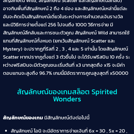
สัญลักษณ์ Wild, สัญลักษณ์ Scatter และสัญลักษณ์ลึกลับ)
อาจกินพื้นที่สัญลักษณ์ 2 ถึง 4 ช่อง และสัญลักษณ์เหล่านี้แต่ละ
อันจะคิดเป็นสัญลักษณ์เดี่ยวในระหว่างการคำนวณเงินรางวัล
และมีวิธีการจ่ายตั้งแต่ 256 ไปจนถึง 1000 วิธีการจ่าย มี
สัญลักษณ์ลึกลับและการชนะตัวคูณ สัญลักษณ์ Wild สามารถใช้
แทนที่สัญลักษณ์ทั้งหมด (ยกเว้นสัญลักษณ์ Scatter และ
Mystery) จะปรากฏที่รีลที่ 2 , 3 , 4 และ 5 เท่านั้น โดยสัญลักษณ์
Scatter หากปรากฏตั้งแต่ 3 ตัวขึ้นไป จะได้รับฟรีสปิน 10 ครั้ง ระ
หว่างฟรีสปินจะมีตัวคูณชนะเริ่มต้นที่ x3 มากสุดถึง x15 จะมีค่า
ตอบแทนจะสูงถึง 96.7% เกมนี้มีอัตราการคูณสูงสุดที่ x50000
สัญลักษณ์ของเกมสล็อต Spirited
Wonders
สัญลักษณ์ของเกม
มีสัญลักษณ์ดังต่อไปนี้
สัญลักษณ์ โอนิ จะมีอัตราการจ่ายเงินที่ 6x = 30 , 5x = 20 ,