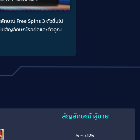
ัญลักษณ์ Free Spins 3 ตัวขึ้นไป
ไม่มีสัญลักษณ์รอยัลและตัวคูณ
สัญลักษณ์ ผู้ชาย
5 = x125