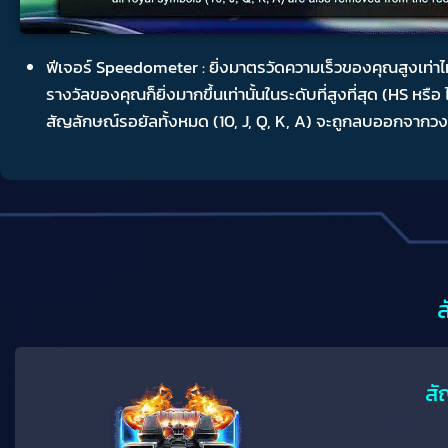
ฟีเจอร์ Speedometer : ยิ่งมาตรวัดความเร็วของคุณสูงเท่าไห
รางวัลของคุณก็ยิ่งมากขึ้นเท่านั้นในระดับที่สูงที่สุด (HS หรือ
สัญลักษณ์รอยัลทั้งหมด (10, J, Q, K, A) จะถูกลบออกจากวง
สั