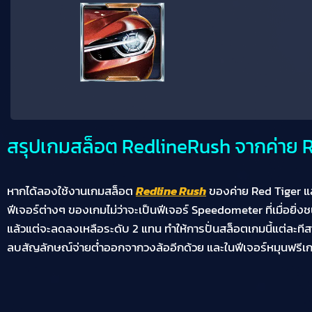
สรุปเกมสล็อต RedlineRush จากค่าย 
หากได้ลองใช้งานเกมสล็อต
Redline Rush
ของค่าย Red Tiger แล้
ฟีเจอร์ต่างๆ ของเกมไม่ว่าจะเป็นฟีเจอร์ Speedometer ที่เมื่อยิ่งชน
แล้วแต่จะลดลงเหลือระดับ 2 แทน ทำให้การปั่นสล็อตเกมนี้แต่ละทีส
ลบสัญลักษณ์จ่ายต่ำออกจากวงล้ออีกด้วย และในฟีเจอร์หมุนฟรีเกมจ