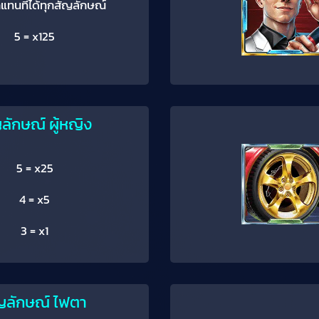
แทนที่ได้ทุกสัญลักษณ์
5 = x125
ลักษณ์ ผู้หญิง
5 = x25
4 = x5
3 = x1
ญลักษณ์ ไฟตา