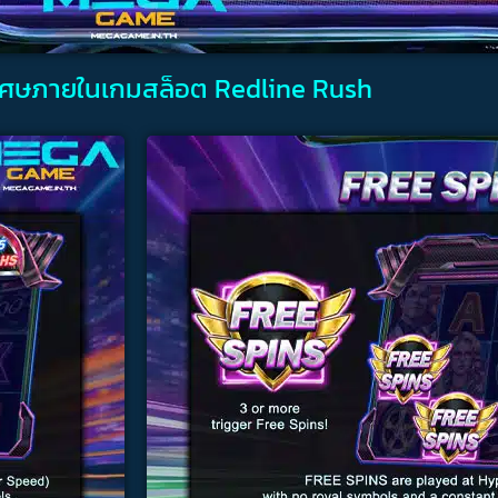
ิเศษภายในเกมสล็อต Redline Rush