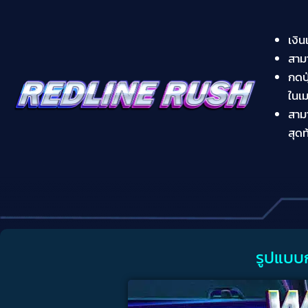
เงิน
สามา
กดปุ
ในเ
สามา
สุดท
รูปแบบก