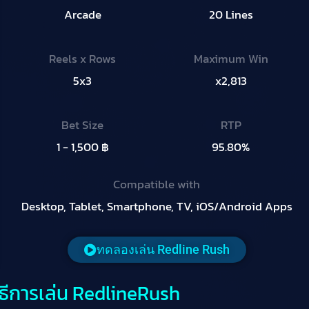
Arcade
20 Lines
Reels x Rows
Maximum Win
5x3
x2,813
Bet Size
RTP
1 - 1,500 ฿
95.80%
Compatible with
Desktop, Tablet, Smartphone, TV, iOS/Android Apps
ทดลองเล่น Redline Rush
ิธีการเล่น RedlineRush