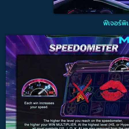
ฟีเจอร์พ