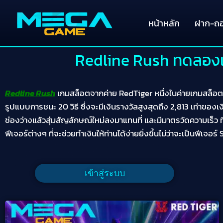
หน้าหลัก
ฝาก-ถ
Redline Rush ทดลองเล
Redline Rush
เกมสล็อตจากค่าย RedTiger หนึ่งในค่ายเกมสล็อตชั
รูปแบบการชนะ 20 วิธี ซึ่งจะมีเงินรางวัลสูงสุดถึง 2,813 เท่าของเงิ
ช่องว่างแล้วสุ่มสัญลักษณ์ใหม่ลงมาแทนที่ และมีมาตรวัดความเร็ว ที่
ฟีเจอร์ต่างๆ ที่จะช่วยทำเงินให้ท่านได้ง่ายยิ่งขึ้นไม่ว่าจะเป็นฟี
เข้าสู่ระบบ