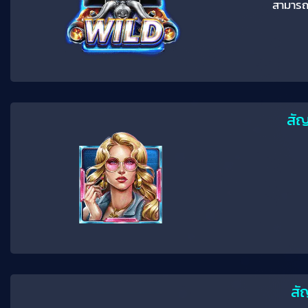
สามารถ
สัญ
สั