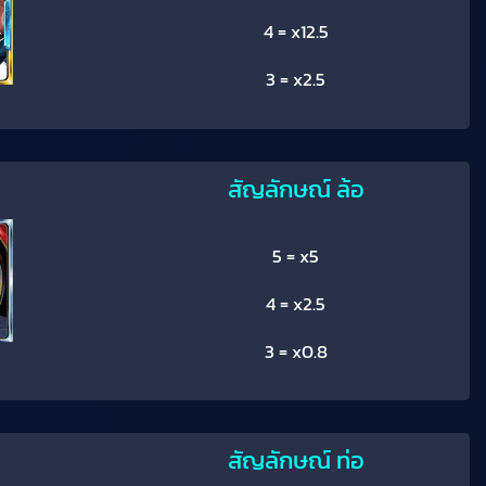
4 = x12.5
3 = x2.5
สัญลักษณ์ ล้อ
5 = x5
4 = x2.5
3 = x0.8
สัญลักษณ์ ท่อ