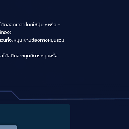
ด้ตลอดเวลา โดยใช้ปุ่ม + หรือ –
ทีทอง)
จำนวนที่จะหมุน ผ่านช่องทางหมุนรวม
อโต้สปินจะหยุดที่การหมุนครั้ง