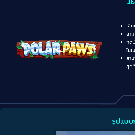
วิ
เงิน
สามา
กดปุ
ในเ
สามา
สุดท
รูปแบบก