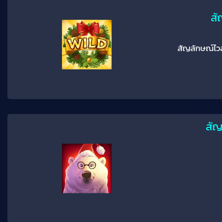
สั
สัญลักษณ์ไวล
สัญ