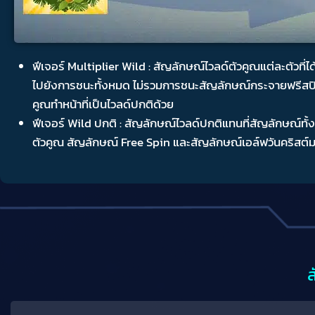
ฟีเจอร์ Multiplier Wild : สัญลักษณ์ไวลด์ตัวคูณแต่ละตัวที่ได
ไปยังการชนะทั้งหมด ไม่รวมการชนะสัญลักษณ์กระจายฟรีสปิน 
คูณทำหน้าที่เป็นไวลด์ปกติด้วย
ฟีเจอร์ Wild ปกติ : สัญลักษณ์ไวลด์ปกติแทนที่สัญลักษณ์ทั้
ตัวคูณ สัญลักษณ์ Free Spin และสัญลักษณ์เอล์ฟวันคริสต์