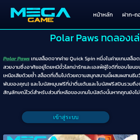
หน้าหลัก
ฝาก-ถ
Polar Paws ทดลองเล่
Polar Paws
เกมสล็อตจากค่าย Quick Spin หนึ่งในค่ายเกมสล็อ
สวยงามซึ่งอาศัยอยู่โดยหมีขั้วโลกน่ารักและเอลฟ์ผู้ใจดีที่ชอบโย
เหนือเสียด้วยซ้ำ สล็อตที่เต็มไปด้วยความสนุกสนานนี้ผสมผสานธีม
พันของคุณ) และโบนัสหมุนฟรีที่น่าตื่นเต้นและโบนัสฟรีสปินรวมถึง
สัญลักษณ์ไวด์สำหรับส่วนที่เหลือของเกมโบนัสดังนั้นหากคุณยังไม่ค
เข้าสู่ระบบ