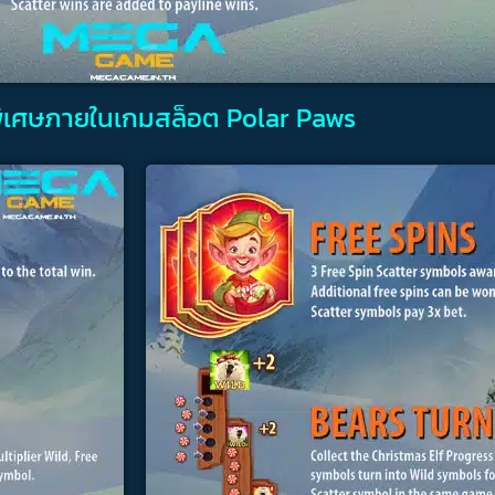
พิเศษภายในเกมสล็อต Polar Paws