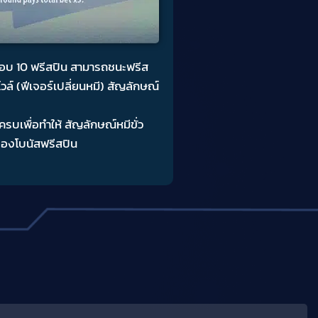
 มอบ 10 ฟรีสปิน สามารถชนะฟรีส
นไวล์ (ฟีเจอร์เปลี่ยนหมี) สัญลักษณ์
ครบเพื่อทำให้ สัญลักษณ์หมีขั่ว
อของโบนัสฟรีสปิน