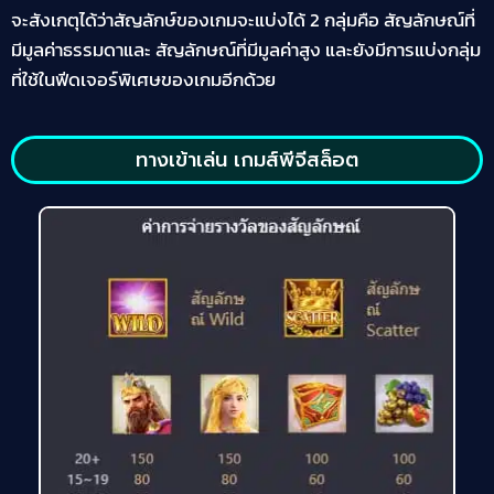
จะสังเกตุได้ว่าสัญลักษ์ของเกมจะแบ่งได้ 2 กลุ่มคือ สัญลักษณ์ที่
มีมูลค่าธรรมดาและ สัญลักษณ์ที่มีมูลค่าสูง และยังมีการแบ่งกลุ่ม
ที่ใช้ในฟีดเจอร์พิเศษของเกมอีกด้วย
ทางเข้าเล่น เกมส์พีจีสล็อต