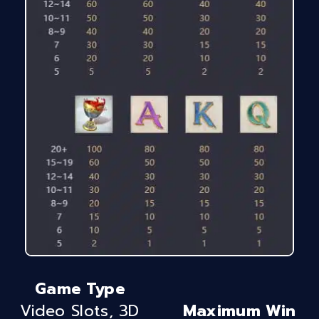
Game Type
Video Slots, 3D
Maximum Win