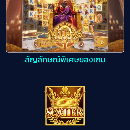
สัญลักษณ์พิเศษของเกม