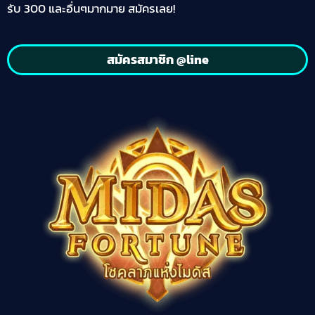
รับ 300 และอื่นๆมากมาย สมัครเลย!
สมัครสมาชิก @line