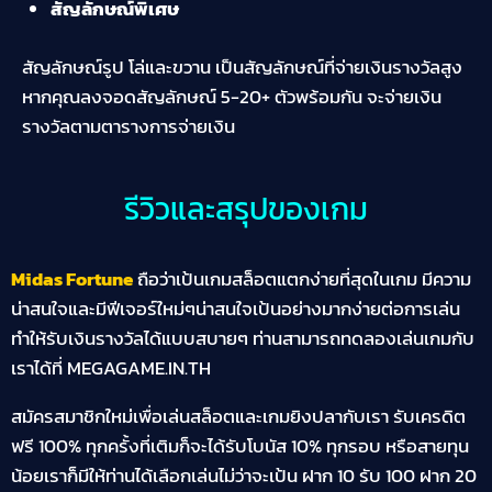
สัญลักษณ์พิเศษ
สัญลักษณ์รูป โล่และขวาน เป็นสัญลักษณ์ที่จ่ายเงินรางวัลสูง
หากคุณลงจอดสัญลักษณ์ 5-20+ ตัวพร้อมกัน จะจ่ายเงิน
รางวัลตามตารางการจ่ายเงิน
รีวิวและสรุปของเกม
Midas Fortune
ถือว่าเป้นเกมสล็อตแตกง่ายที่สุดในเกม มีความ
น่าสนใจและมีฟีเจอร์ใหม่ๆน่าสนใจเป้นอย่างมากง่ายต่อการเล่น
ทำให้รับเงินรางวัลได้แบบสบายๆ ท่านสามารถทดลองเล่นเกมกับ
เราได้ที่ MEGAGAME.IN.TH
สมัครสมาชิกใหม่เพื่อเล่นสล็อตและเกมยิงปลากับเรา รับเครดิต
ฟรี 100% ทุกครั้งที่เติมก็จะได้รับโบนัส 10% ทุกรอบ หรือสายทุน
น้อยเราก็มีให้ท่านได้เลือกเล่นไม่ว่าจะเป้น ฝาก 10 รับ 100 ฝาก 20