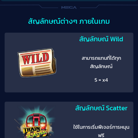
สัญลักษณ์ต่างๆ ภายในเกม
สัญลักษณ์ Wild
สามารถแทนที่ได้ทุก
สัญลักษณ์
5 = x4
สัญลักษณ์ Scatter
ใช้ในการเริ่มฟีเจอร์การหมุน
ฟรี