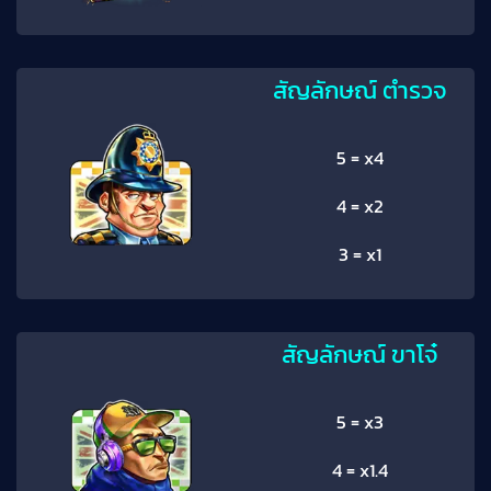
สัญลักษณ์ ตำรวจ
5 = x4
4 = x2
3 = x1
สัญลักษณ์ ขาโจ๋
5 = x3
4 = x1.4