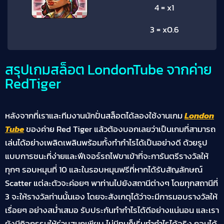
4 = x1
3 = x0.6
สรุปเกมสล็อต LondonTube จากค่าย
RedTiger
หลังจากที่เราและทีมงานนักปั่นสล็อตได้ลองใช้งานเกม
London
Tube
ของค่าย Red Tiger แล้วต้องบอกเลยว่าเป็นเกมที่สามารถ
เล่นได้อย่างเพลิดเพลินพร้อมทั้งทำกำไรได้เป็นอย่างดี ด้วยรูป
แบบการชนะที่ง่ายและฟีเจอร์รถไฟขาเข้าที่จะการันตรีรางวัลให้
ทุกๆ รอบหมุนที่ 10 และในรอบหมุนฟรีที่หากได้รับสัญลักษณ์
Scatter แต่ละตัวจะค่อยๆ พาท่านไปยังสถานีต่างๆ โดยทุกสถานีที่
3 จะให้รางวัลท่านนั้นเอง โดยจะสังเกตุได้ว่าจะมีการมอบรางวัลให้
เรื่อยๆ อย่างสม่ำเสมอ รับประกันทำกำไรได้ดีอย่างแน่นอน และเรา
ยังมีกิจกรรมให้ร่วมสนุกเพียบ ไม่มีทุนก็เริ่มทำกำไรได้จริง ถอนได้