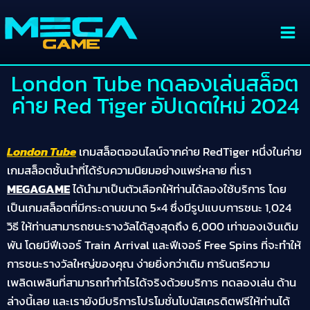
London Tube ทดลองเล่นสล็อต
ค่าย Red Tiger อัปเดตใหม่ 2024
London Tube
เกมสล็อตออนไลน์จากค่าย RedTiger หนึ่งในค่าย
เกมสล็อตชั้นนำที่ได้รับความนิยมอย่างแพร่หลาย ที่เรา
MEGAGAME
ได้นำมาเป็นตัวเลือกให้ท่านได้ลองใช้บริการ โดย
เป็นเกมสล็อตที่มีกระดานขนาด 5×4 ซึ่งมีรูปแบบการชนะ 1,024
วิธี ให้ท่านสามารถชนะรางวัลได้สูงสุดถึง 6,000 เท่าของเงินเดิม
พัน โดยมีฟีเจอร์ Train Arrival และฟีเจอร์ Free Spins ที่จะทำให้
การชนะรางวัลใหญ่ของคุณ ง่ายยิ่งกว่าเดิม การันตรีความ
เพลิดเพลินที่สามารถทำกำไรได้จริงด้วยบริการ ทดลองเล่น ด้าน
ล่างนี้เลย และเรายังมีบริการโปรโมชั่นโบนัสเครดิตฟรีให้ท่านได้