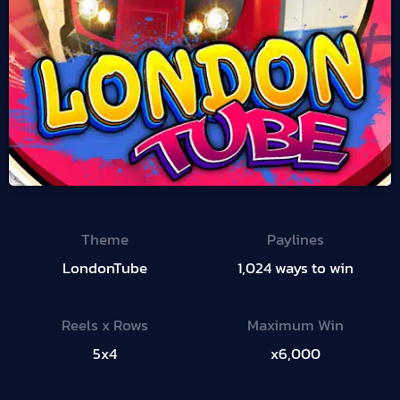
Theme
Paylines
LondonTube
1,024 ways to win
Reels x Rows
Maximum Win
5x4
x6,000