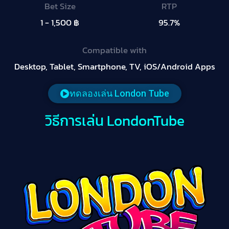
Bet Size
RTP
1 - 1,500 ฿
95.7%
Compatible with
Desktop, Tablet, Smartphone, TV, iOS/Android Apps
ทดลองเล่น London Tube
วิธีการเล่น LondonTube