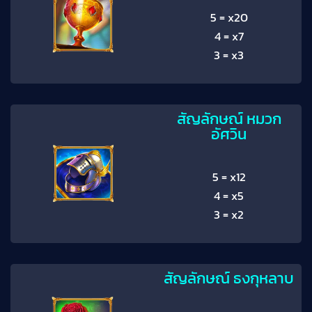
5 = x20
4 = x7
3 = x3
สัญลักษณ์ หมวก
อัศวิน
5 = x12
4 = x5
3 = x2
สัญลักษณ์ ธงกุหลาบ