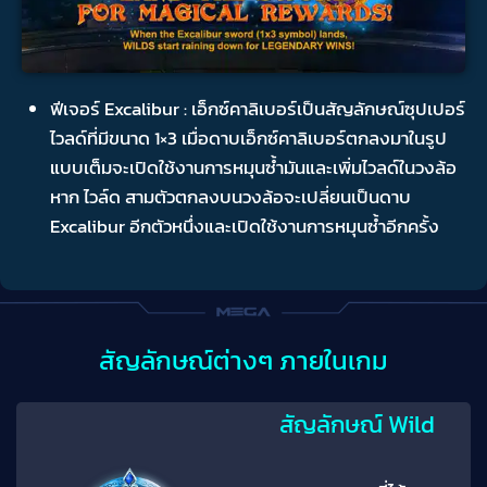
ฟีเจอร์ Excalibur : เอ็กซ์คาลิเบอร์เป็นสัญลักษณ์ซุปเปอร์
ไวลด์ที่มีขนาด 1×3 เมื่อดาบเอ็กซ์คาลิเบอร์ตกลงมาในรูป
แบบเต็มจะเปิดใช้งานการหมุนซ้ำมันและเพิ่มไวลด์ในวงล้อ
หาก ไวล์ด สามตัวตกลงบนวงล้อจะเปลี่ยนเป็นดาบ
Excalibur อีกตัวหนึ่งและเปิดใช้งานการหมุนซ้ำอีกครั้ง
สัญลักษณ์ต่างๆ ภายในเกม
สัญลักษณ์ Wild