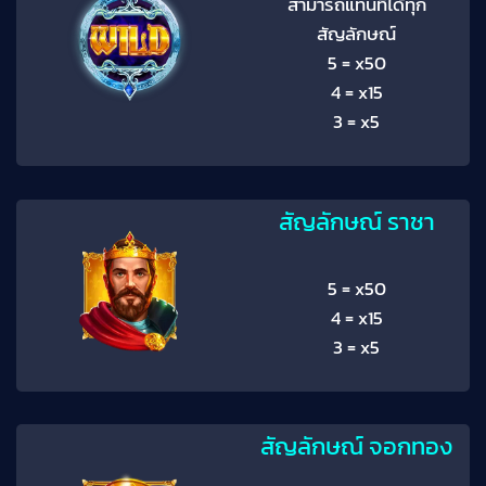
สามารถแทนที่ได้ทุก
สัญลักษณ์
5 = x50
4 = x15
3 = x5
สัญลักษณ์ ราชา
5 = x50
4 = x15
3 = x5
สัญลักษณ์ จอกทอง