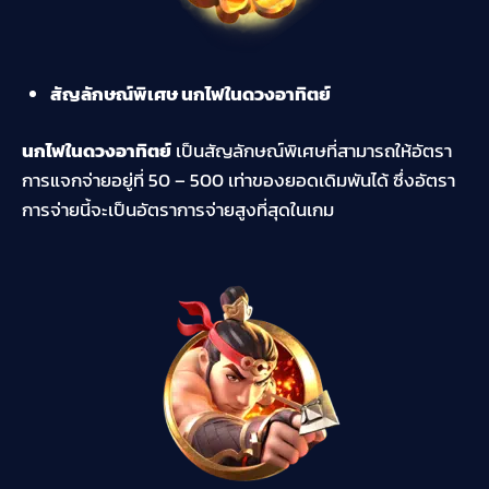
สัญลักษณ์พิเศษ นกไฟในดวงอาทิตย์
นกไฟในดวงอาทิตย์
เป็นสัญลักษณ์พิเศษที่สามารถให้อัตรา
การแจกจ่ายอยู่ที่ 50 – 500 เท่าของยอดเดิมพันได้ ซึ่งอัตรา
การจ่ายนี้จะเป็นอัตราการจ่ายสูงที่สุดในเกม