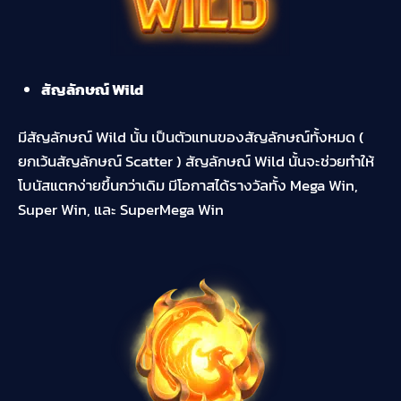
สัญลักษณ์ Wild
มีสัญลักษณ์ Wild นั้น เป็นตัวแทนของสัญลักษณ์ทั้งหมด (
ยกเว้นสัญลักษณ์ Scatter ) สัญลักษณ์ Wild นั้นจะช่วยทำให้
โบนัสแตกง่ายขึ้นกว่าเดิม มีโอกาสได้รางวัลทั้ง Mega Win,
Super Win, และ SuperMega Win