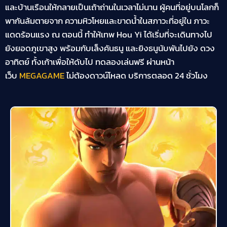
และบ้านเรือนให้กลายเป็นเถ้าถ่านในเวลาไม่นาน ผู้คนที่อยู่บนโลกก็
พากันล้มตายจาก ความหิวโหยและขาดน้ำในสภาวะที่อยู่ใน ภาวะ
แดดร้อนแรง ณ ตอนนี้ ทำให้เทพ Hou Yi ได้เริ่มที่จะเดินทางไป
ยังยอดภูเขาสูง พร้อมกับเล็งคันธนู และยิงธนูนับพันไปยัง ดวง
อาทิตย์ ทั้งเก้าเพื่อให้ดับไป ทดลองเล่นฟรี ผ่านหน้า
เว็บ
MEGAGAME
ไม่ต้องดาวน์โหลด บริการตลอด 24 ชั่วโมง