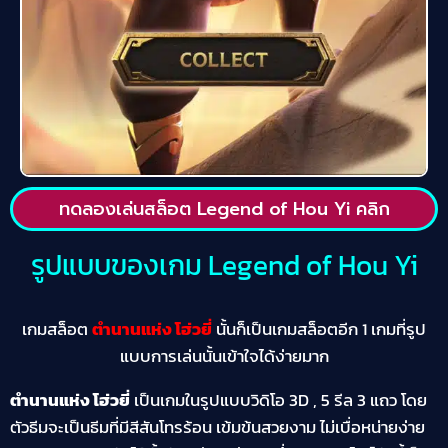
ทดลองเล่นสล็อต Legend of Hou Yi คลิก
รูปแบบของเกม Legend of Hou Yi
เกมสล็อต
ตำนานแห่ง โฮ่วยี่
นั้นก็เป็นเกมสล็อตอีก 1 เกมที่รูป
แบบการเล่นนั้นเข้าใจได้ง่ายมาก
ตำนานแห่ง โฮ่วยี่
เป็นเกมในรูปแบบวิดิโอ 3D , 5 รีล 3 แถว โดย
ตัวธีมจะเป็นธีมที่มีสีสันโทรร้อน เข้มข้นสวยงาม ไม่เบื่อหน่ายง่าย