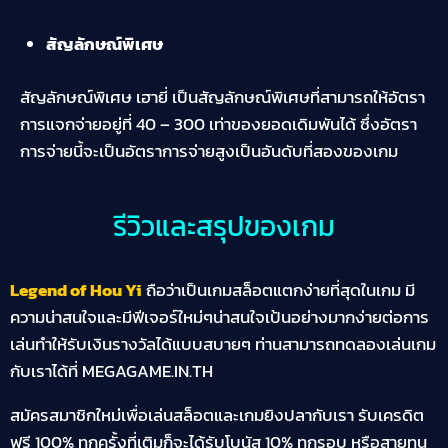
สัญลักษณ์พิเศษ
สัญลักษณ์พิเศษ เฮายี่ เป็นสัญลักษณ์พิเศษที่สามารถให้อัตรา
การแจกจ่ายอยู่ที่ 40 – 300 เท่าของยอดเดิมพันได้ ซึ่งอัตรา
การจ่ายนี้จะเป็นอัตราการจ่ายสูงเป็นอันดับที่สองของเกม
รีวิวและสรุปของเกม
Legend of Hou Yi
ถือว่าเป็นเกมสล็อตแตกง่ายที่สุดในเกม มี
ความน่าสนใจและมีฟีเจอร์ใหม่ๆน่าสนใจเป้นอย่างมากง่ายต่อการ
เล่นทำให้รับเงินรางวัลได้แบบสบายๆ ท่านสามารถทดลองเล่นเกม
กับเราได้ที่ MEGAGAME.IN.TH
สมัครสมาชิกใหม่เพื่อเล่นสล็อตและเกมยิงปลากับเรา รับเครดิต
ฟรี 100% ทุกครั้งที่เติมก็จะได้รับโบนัส 10% ทุกรอบ หรือสายทุน