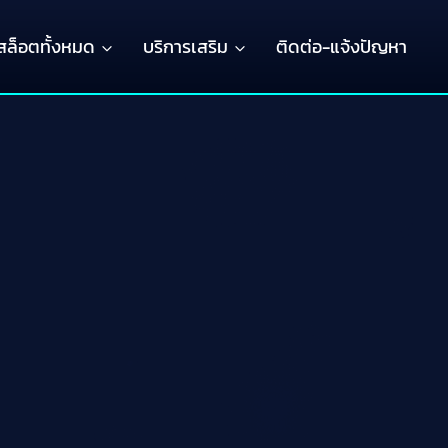
สล็อตทั้งหมด
บริการเสริม
ติดต่อ-แจ้งปัญหา