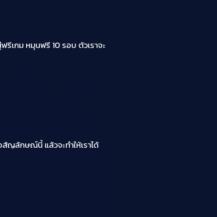
ฟรีเกม หมุนฟรี 10 รอบ ตัวเราจะ
ัญลักษณ์นี้ แล้วจะทำให้เราได้