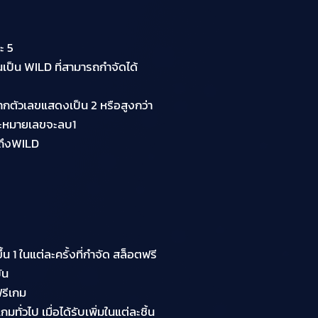
ะ 5
ป็น WILD ที่สามารถกำจัดได้
ากตัวเลขแสดงเป็น 2 หรือสูงกว่า
ะหมายเลขจะลบ1
มถึงWILD
้น 1 ในแต่ละครั้งที่กำจัด สล็อตฟรี
ัน
ฟรีเกม
ั่วไป เมื่อได้รับเพิ่มในแต่ละชิ้น