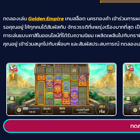
ทดลองเล่น
Golden Empire
เกมสล็อต นครทองคำ
เข้าร่วมการ
รอคุณอยู่ ให้ทุกคนได้สัมผัสกับ จักรวรรดิที่เคยรุ่งเรืองมากที่ส
การเล่นแบบคาสิโนออนไลน์ที่ได้รับความนิยม เพลิดเพลินไปกับกราฟ
คุณอยู่ เข้าร่วมสนุกไปกับเพื่อนๆ และสัมผัสประสบการณ์ ทดลองเล่นสล
ทดล