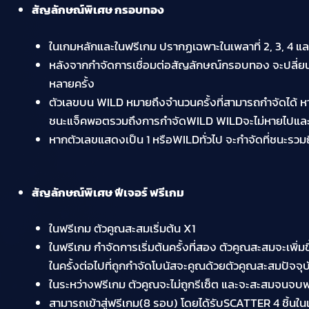
สัญลักษณ์พิเศษ กรอบทอง
ในเกมหลักและในฟรีเกม ปรากฏเฉพาะในเพลาที่ 2, 3, 4 แล
หลังจากกำจัดการเชื่อมต่อสัญลักษณ์กรอบทอง จะปลี่ยนเ
หลายครั้ง
ตัวเลขบน WILD หมายถึงจำนวนครั้งที่สามารถกำจัดได้ ห
ชนะแจ็คพอตรวมถึงการกำจัดWILD WILDจะไม่หายไปแล
หากตัวเลขแสดงเป็น 1 หรือWILDทั่วไป จะกำจัดที่ชนะรว
สัญลักษณ์พิเศษ ฟีเจอร์ ฟรีเกม
ในฟรีเกม ตัวคูณสะสมเริ่มต้น X1
ในฟรีเกม กำจัดการเริ่มต้นครั้งที่สอง ตัวคูณสะสมจะเพิ่มขึ
ในครั้งต่อไปที่ถูกกำจัดโบนัสจะคูณด้วยตัวคูณสะสมปัจจุบ
ในระหว่างฟรีเกม ตัวคูณจะไม่ถูกรีเซ็ต และจะสะสมจนจบ
สามารถเข้าสู่ฟรีเกม(8 รอบ) โดยได้รับSCATTER 4 ชิ้นในเกมท