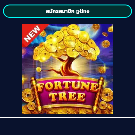
สมัครสมาชิก @line