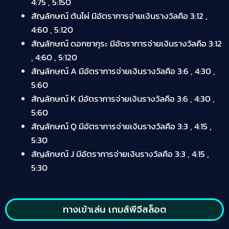
4:75 , 5:150
สัญลักษณ์
ต้นไผ่ มีอัตราการจ่ายเงินรางวัลคือ 3:12 ,
4:60 , 5:120
สัญลักษณ์
ดอกซากุระ มีอัตราการจ่ายเงินรางวัลคือ 3:12
, 4:60 , 5:120
สัญลักษณ์
A มีอัตราการจ่ายเงินรางวัลคือ 3:6 , 4:30 ,
5:60
สัญลักษณ์
K มีอัตราการจ่ายเงินรางวัลคือ 3:6 , 4:30 ,
5:60
สัญลักษณ์
Q มีอัตราการจ่ายเงินรางวัลคือ 3:3 , 4:15 ,
5:30
สัญลักษณ์
J มีอัตราการจ่ายเงินรางวัลคือ 3:3 , 4:15 ,
5:30
ทางเข้าเล่น เกมส์พีจีสล็อต