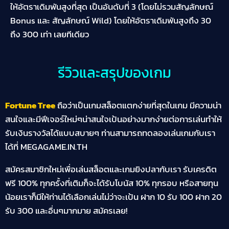
ให้อัตราเดิมพันสูงที่สุด เป็นอันดับที่ 3 (โดยไม่รวมสัญลักษณ์
Bonus และ สัญลักษณ์ Wild) โดยให้อัตราเดิมพันสูงถึง 30
ถึง 300 เท่า เลยทีเดียว
รีวิวและสรุปของเกม
Fortune Tree
ถือว่าเป็นเกมสล็อตแตกง่ายที่สุดในเกม มีความน่า
สนใจและมีฟีเจอร์ใหม่ๆน่าสนใจเป้นอย่างมากง่ายต่อการเล่นทำให้
รับเงินรางวัลได้แบบสบายๆ ท่านสามารถทดลองเล่นเกมกับเรา
ได้ที่ MEGAGAME.IN.TH
สมัครสมาชิกใหม่เพื่อเล่นสล็อตและเกมยิงปลากับเรา รับเครดิต
ฟรี 100% ทุกครั้งที่เติมก็จะได้รับโบนัส 10% ทุกรอบ หรือสายทุน
น้อยเราก็มีให้ท่านได้เลือกเล่นไม่ว่าจะเป้น ฝาก 10 รับ 100 ฝาก 20
รับ 300 และอื่นๆมากมาย สมัครเลย!