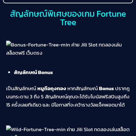
สัญลักษณ์พิเศษของเกม Fortune
Tree
สัญลักษณ์ Bonus
เป็นสัญลักษณ์
หมูถือถุงทอง
หากสัญลักษณ์
Bonus
ปรากฎ
บนกระดาน 3 ถึง 5 สัญลักษณ์คุณจะได้รับโบนัสฟรีสปินสูงถึง
15 ครั้งเลยทีเดียว และ มีโอกาสที่จะคว้ารางวัลแจ็คพอตมาได้