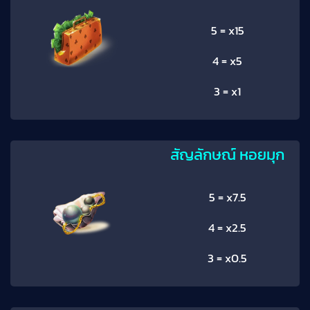
5 = x15
4 = x5
3 = x1
สัญลักษณ์ หอยมุก
5 = x7.5
4 = x2.5
3 = x0.5