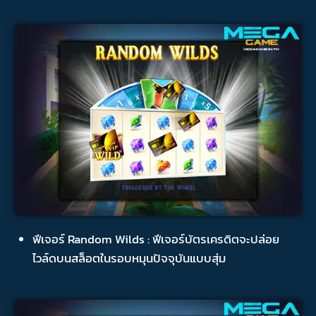
ฟีเจอร์ Random Wilds : ฟีเจอร์บัตรเครดิตจะปล่อย
ไวล์ดบนสล็อตในรอบหมุนปัจจุบันแบบสุ่ม