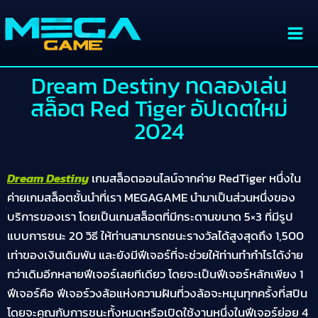
Dream Destiny ทดลองเล่น
สล็อต Red Tiger อัปเดตใหม่
2024
Dream Destiny
เกมสล็อตออนไลน์จากค่าย RedTiger หนึ่งใน
ค่ายเกมสล็อตชั้นนำที่เรา MEGAGAME นำมาเป็นส่วนหนึ่งของ
บริการของเรา โดยเป็นเกมสล็อตที่มีกระดานขนาด 5×3 ที่มีรูป
แบบการชนะ 20 วิธี ให้ท่านสามารถชนะรางวัลได้สูงสุดถึง 1,500
เท่าของเงินเดิมพัน และยังมีฟีเจอร์ที่จะช่วยให้ท่านทำกำไรได้ง่าย
กว่าเดิมอีกหลายฟีเจอร์เลยทีเดียว โดยจะเป็นฟีเจอร์หลักเพียง 1
ฟีเจอร์คือ ฟีเจอร์วงล้อแห่งความฝันที่วงล้อจะหมุนทุกครั้งที่สปิน
โดยจะคูณกับการชนะทั้งหมดหรือเปิดใช้งานหนึ่งในฟีเจอร์ย่อย 4