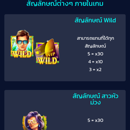
สัญลักษณ์ต่างๆ ภายในเกม
สัญลักษณ์ Wild
สามารถแทนที่ได้ทุก
สัญลักษณ์
5 = x30
4 = x10
3 = x2
สัญลักษณ์ สาวหัว
ม่วง
5 = x30