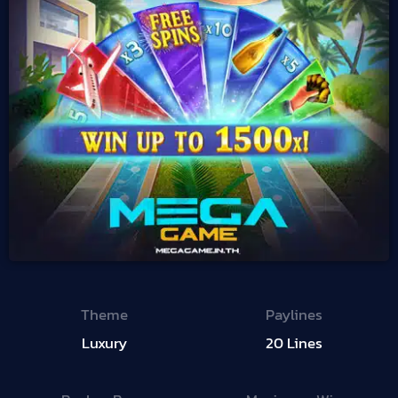
Theme
Paylines
Luxury
20 Lines