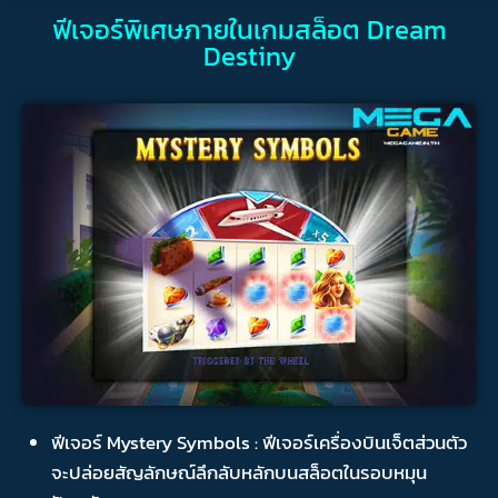
ฟีเจอร์พิเศษภายในเกมสล็อต Dream
Destiny
ฟีเจอร์ Mystery Symbols : ฟีเจอร์เครื่องบินเจ็ตส่วนตัว
จะปล่อยสัญลักษณ์ลึกลับหลักบนสล็อตในรอบหมุน