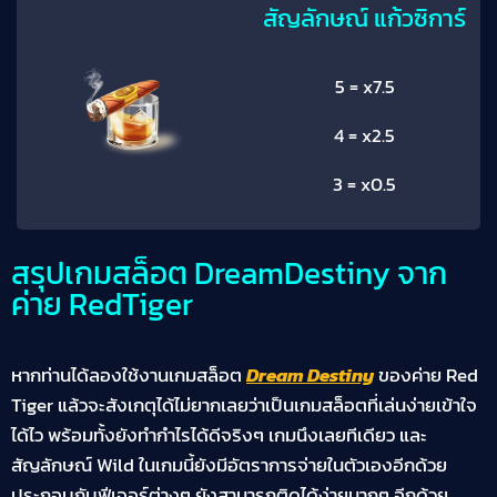
สัญลักษณ์ แก้วซิการ์
5 = x7.5
4 = x2.5
3 = x0.5
สรุปเกมสล็อต DreamDestiny จาก
ค่าย RedTiger
หากท่านได้ลองใช้งานเกมสล็อต
Dream Destiny
ของค่าย Red
Tiger แล้วจะสังเกตุได้ไม่ยากเลยว่าเป็นเกมสล็อตที่เล่นง่ายเข้าใจ
ได้ไว พร้อมทั้งยังทำกำไรได้ดีจริงๆ เกมนึงเลยทีเดียว และ
สัญลักษณ์ Wild ในเกมนี้ยังมีอัตราการจ่ายในตัวเองอีกด้วย
ประกอบกับฟีเจอร์ต่างๆ ยังสามารถติดได้ง่ายมากๆ อีกด้วย