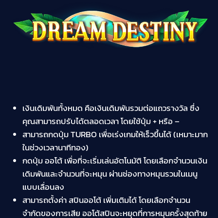
เงินเดิมพันทั้งหมด คือเงินเดิมพันรวมต่อแถวรางวัล ซึ่ง
คุณสามารถปรับได้ตลอดเวลา โดยใช้ปุ่ม + หรือ –
สามารถกดปุ่ม TURBO เพื่อเร่งเกมให้เร็วขึ้นได้ (เหมาะมาก
ในช่วงเวลานาทีทอง)
กดปุ่ม ออโต้ เพื่อที่จะเริ่มเล่นอัตโนมัติ โดยเลือกจำนวนเงิน
เดิมพันและจำนวนที่จะหมุน ผ่านช่องทางหมุนรวมในเมนู
แบบเลื่อนลง
สามารถตั้งค่า สปินออโต้ เพิ่มเติมได้ โดยเลือกจำนวน
จำกัดของการเสีย ออโต้สปินจะหยุดที่การหมุนครั้งสุดท้าย