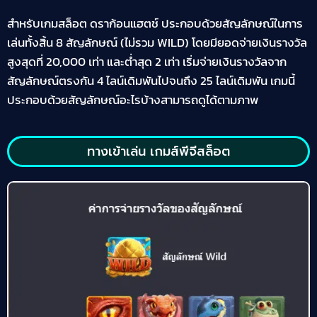
สำหรับเกมสล็อต ดราก้อนแฮตช์ ประกอบด้วยสัญลักษณ์ในการ
เล่นทั้งสิ้น 8 สัญลักษณ์ (ไม่รวม WILD) โดยมียอดจ่ายเงินรางวัล
สูงสุดที่ 20,000 เท่า และต่ำสุด 2 เท่า เริ่มจ่ายเงินรางวัลจาก
สัญลักษณ์ตรงกัน 4 ไลน์เดิมพันไปจนถึง 25 ไลน์เดิมพัน เกมนี้
ประกอบด้วยสัญลักษณ์อะไรบ้างสามารถดูได้ตามภาพ
ทางเข้าเล่น เกมส์พีจีสล็อต