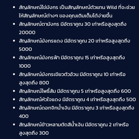
สัญลักษณ์ไข่มังกร เป็นสัญลักษณ์ตัวแทน Wild ที่จะช่วย
ให้สัญลักษณ์ต่างๆ ของคุณเติมเต็มได้ง่ายขึ้น
สัญลักษณ์ตามังกร มีอัตราคูณ 30 เท่าหรือสูงสุดถึง
20000
สัญลักษณ์มังกรแดง มีอัตราคูณ 20 เท่าหรือสูงสุดถึง
5000
สัญลักษณ์มังกรฟ้า มีอัตราคูณ 15 เท่าหรือสูงสุดถึง
1000
สัญลักษณ์มังกรเขียวตัวอ้วน มีอัตราคูณ 10 เท่าหรือ
สูงสุดถึง 800
สัญลักษณ์โพธิ์ส้ม มีอัตราคูณ 5 เท่าหรือสูงสุดถึง 600
สัญลักษณ์หัวใจแดง มีอัตราคูณ 4 เท่าหรือสูงสุดถึง 500
สัญลักษณ์ดอกจิกน้ำเงิน มีอัตราคูณ 3 เท่าหรือสูงสุดถึง
400
สัญลักษณ์ข้าวหลามตัดสีน้ำเงิน มีอัตราคูณ 2 เท่าหรือ
สูงสุดถึง 300