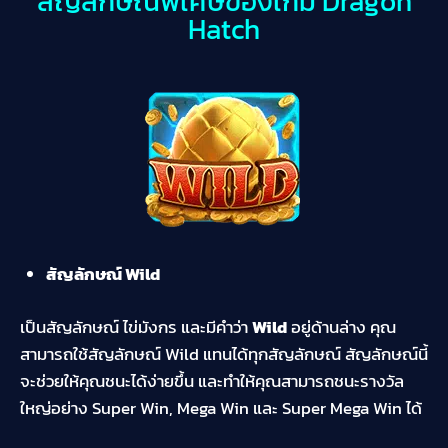
สัญลักษณ์พิเศษของเกม Dragon
Hatch
สัญลักษณ์ Wild
เป็นสัญลักษณ์ ไข่มังกร และมีคำว่า
Wild
อยู่ด้านล่าง คุณ
สามารถใช้สัญลักษณ์ Wild แทนได้ทุกสัญลักษณ์ สัญลักษณ์นี้
จะช่วยให้คุณชนะได้ง่ายขึ้น และทำให้คุณสามารถชนะรางวัล
ใหญ่อย่าง Super Win, Mega Win และ Super Mega Win ได้