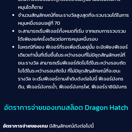
หมุนใดก็ตาม
จำนวนสัญลักษณ์ที่ชนะรางวัลสูงสุดที่จะรวบรวมได้ในการ
หมุนหนึ่งรอบอยู่ที่ 70
จะสามารถเริ่มฟีเจอร์ทั้งหมดที่เริ่ม จากแถบการรวบรวม
ได้เพียงแค่ครั้งเดียวต่อการหมุนหนึ่งรอบ
ในหรณีที่สอง ฟีเจอร์ที่รอเพื่อเริ่มอยู่นั้น จะมีเพียงฟีเจอร์
เดียวเท่านั้นที่เริ่มขึ้นในระหว่างรอบที่ไม่มีชุดสัญลักษณ์ที่
ชนะรางวัล สามารถเริ่มฟีเจอร์ถัดไปได้ในระหว่างรอบถัด
ไปได้ในระหว่างรอบถัดไป ที่ไม่มีชุดสัญลักษณ์ที่จะชนะ
รางวัล จะเริ่มฟีเจอร์ตามลำดับดังต่อไปนี้ ฟีเจอร์มังกร
ดิน, ฟีเจอร์มังกรน้ำ, ฟีเจอร์มังกรไฟ, ฟีเจอร์ราชินีมังกร
อัตราการจ่ายของเกมสล็อต Dragon Hatch
อัตราการจ่าย
ของเกม
มีสัญลักษณ์ดังต่อไปนี้