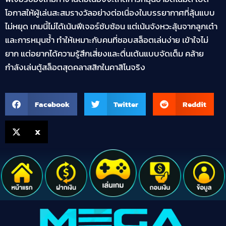
โอกาสให้ผู้เล่นสะสมรางวัลอย่างต่อเนื่องในบรรยากาศที่ลุ้นแบบ
ไม่หยุด เกมนี้ไม่ได้เน้นฟีเจอร์ซับซ้อน แต่เน้นจังหวะลุ้นจากลูกเต๋า
และการหมุนซ้ำ ทำให้เหมาะกับคนที่ชอบสล็อตเล่นง่าย เข้าใจไม่
ยาก แต่อยากได้ความรู้สึกเสี่ยงและตื่นเต้นแบบจัดเต็ม คล้าย
กำลังเล่นตู้สล็อตสุดคลาสสิกในคาสิโนจริง
Facebook
Twitter
Reddit
X