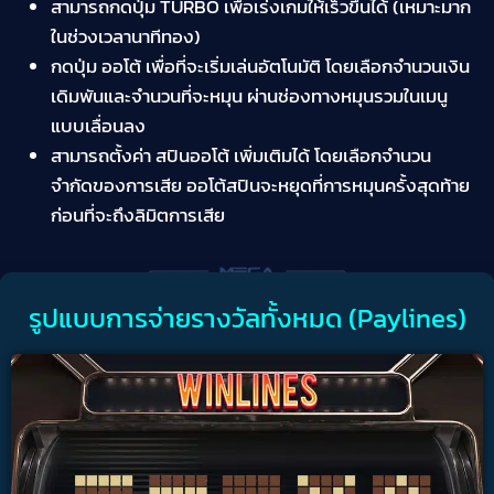
สามารถกดปุ่ม TURBO เพื่อเร่งเกมให้เร็วขึ้นได้ (เหมาะมาก
ในช่วงเวลานาทีทอง)
กดปุ่ม ออโต้ เพื่อที่จะเริ่มเล่นอัตโนมัติ โดยเลือกจำนวนเงิน
เดิมพันและจำนวนที่จะหมุน ผ่านช่องทางหมุนรวมในเมนู
แบบเลื่อนลง
สามารถตั้งค่า สปินออโต้ เพิ่มเติมได้ โดยเลือกจำนวน
จำกัดของการเสีย ออโต้สปินจะหยุดที่การหมุนครั้งสุดท้าย
ก่อนที่จะถึงลิมิตการเสีย
รูปแบบการจ่ายรางวัลทั้งหมด (Paylines)