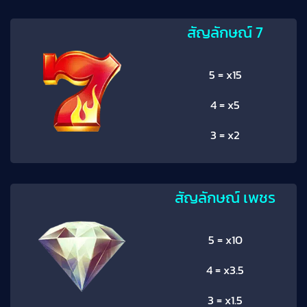
สัญลักษณ์ 7
5 = x15
4 = x5
3 = x2
สัญลักษณ์ เพชร
5 = x10
4 = x3.5
3 = x1.5