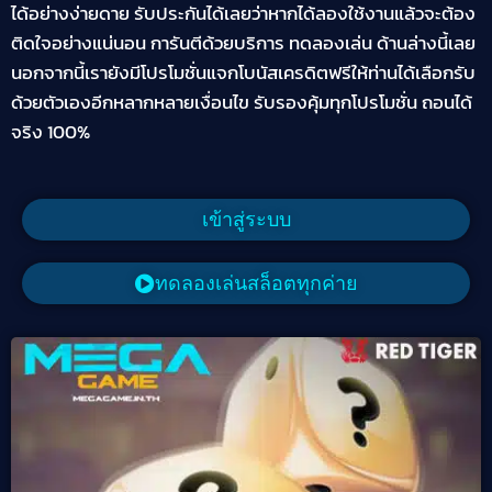
ได้อย่างง่ายดาย รับประกันได้เลยว่าหากได้ลองใช้งานแล้วจะต้อง
ติดใจอย่างแน่นอน การันตีด้วยบริการ ทดลองเล่น ด้านล่างนี้เลย
นอกจากนี้เรายังมีโปรโมชั่นแจกโบนัสเครดิตฟรีให้ท่านได้เลือกรับ
ด้วยตัวเองอีกหลากหลายเงื่อนไข รับรองคุ้มทุกโปรโมชั่น ถอนได้
จริง 100%
เข้าสู่ระบบ
ทดลองเล่นสล็อตทุกค่าย