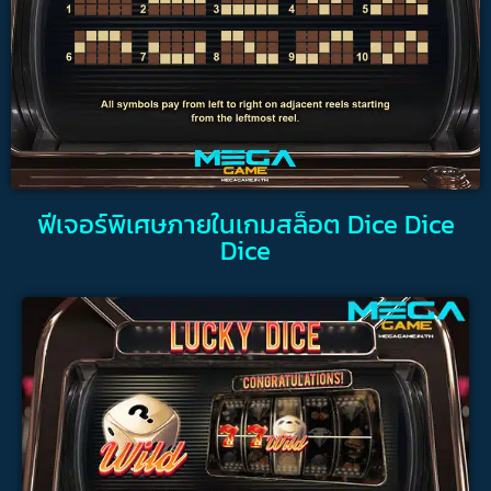
ฟีเจอร์พิเศษภายในเกมสล็อต Dice Dice
Dice