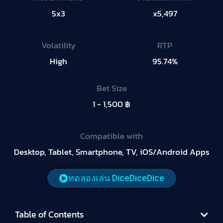
5x3
x5,497
Volatility
RTP
High
95.74%
Bet Size
1 - 1,500 ฿
Compatible with
Desktop, Tablet, Smartphone, TV, iOS/Android Apps
ทดลองเล่น DiceDiceDice
Table of Contents