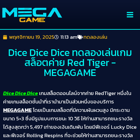
พฤศจิกายน 19, 2025
11:13 am
ทดลองเล่น
Dice Dice Dice ทดลองเล่นเกม
สล็อตค่าย Red Tiger -
MEGAGAME
Dice Dice Dice
เกมสล็อตออนไลน์จากค่าย RedTiger หนึ่งใน
ค่ายเกมสล็อตชั้นนำที่เรานำมาเป็นส่วนหนึ่งของบริการ
MEGAGAME
โดยเป็นเกมสล็อตที่มีความผันผวนสูง มีกระดาน
ขนาด 5×3 ซึ่งมีรูปแบบการชนะ 10 วิธี ให้ท่านสามารถชนะรางวัล
ได้สูงสุดกว่า 5,497 เท่าของเงินเดิมพัน โดยมีฟีเจอร์ Lucky Dice
และฟีเจอร์ Rolling Respins ที่จะช่วยให้ท่านสามารถชนะรางวัล