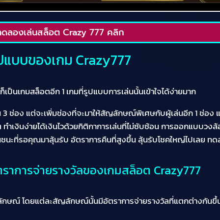
ทดลองเล่นสล็อต Crazy 777 คลิก
ูปแบบของเกม Crazy777
นก็เป็นเกมสล็อตอีก 1 เกมที่รูปแบบการเล่นนั้นเข้าใจได้ง่ายมาก
กัน 3 ช่อง แต่จะเพิ่มช่องที่จะมาให้สัญลักษณ์พิเศษกับผู้เล่นอีก 1 ช่อ
งๆ ทำเงินง่ายได้เงินไวด้วยกิติกาการเล่นที่ไม่ซับซ้อน การออกแบบว
ี่รอคุณมาลุ้นรับ อัตราการคืนที่สูงขึ้น ลุ้นรับโชคใหญ่ไปเลย ทด
ตราการจ่ายรางวัลของเกมสล็อต Crazy777
ณ์ โดยแต่ละสัญลักษณ์นั้นมีอัตราการจ่ายรางวัลที่แตกต่างกันขึ้นอย