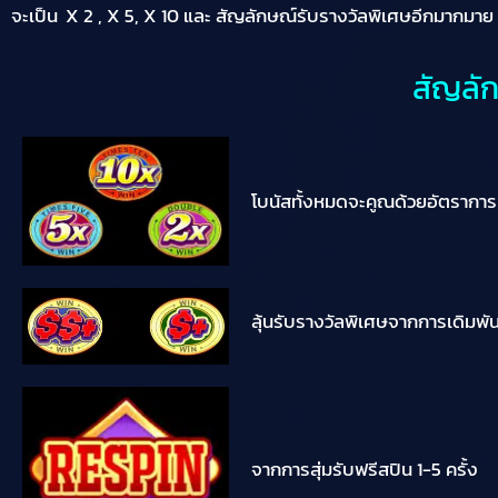
จะเป็น
X 2 , X 5, X 10 และ สัญลักษณ์รับรางวัลพิเศษอีกมากมาย
สัญลั
โบนัสทั้งหมดจะคูณด้วยอัตราการ
ลุ้นรับรางวัลพิเศษจากการเดิมพัน
จากการสุ่มรับฟรีสปิน 1-5 ครั้ง