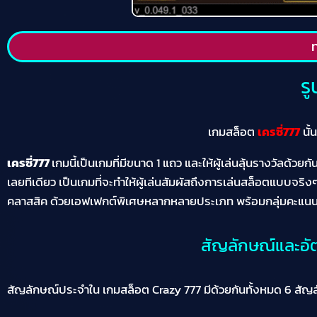
ร
เกมสล็อต
เครซี่777
นั้
เครซี่777
เกมนี้เป็นเกมที่มีขนาด 1 แถว และให้ผู้เล่นลุ้นรางวัลด้วย
เลยทีเดียว เป็นเกมที่จะทำให้ผู้เล่นสัมผัสถึงการเล่นสล็อตแบบจริ
คลาสสิค ด้วยเอฟเฟกต์พิเศษหลากหลายประเภท พร้อมกลุ่มคะแนนชนะท
สัญลักษณ์และอั
สัญลักษณ์ประจำใน เกมสล็อต Crazy 777 มีด้วยกันทั้งหมด 6 สัญลักษ