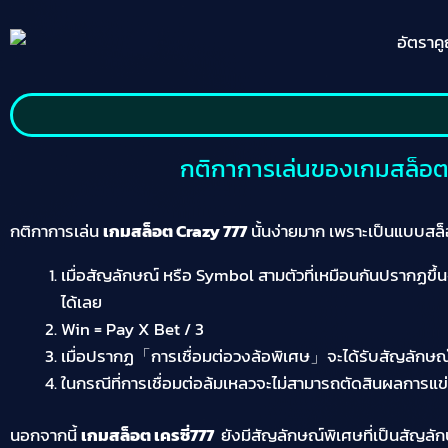
กติกาการเล่นของเกมสล็อต 
กติกาการเล่น
เกมสล็อต
Crazy 777
นั้นง่ายมาก เพราะเป็นแบบสล็
เมื่อสัญลักษณ์ หรือ Symbol สามตัวที่เหมือนกันปรากฏขึ้
ได้เลย
Win = Pay X Bet / 3
เมื่อปรากฏ「การเชื่อมต่อวงล้อพิเศษ」จะได้รับสัญลักษณ
ในกรณีที่การเชื่อมต่อล้มเหลวจะไม่สามารถตัดสินผลการแข่
นอกจากนี้
เกมสล็อต
เครซี่777
ยังมีสัญลักษณ์พิเศษที่เป็นสัญลักษ