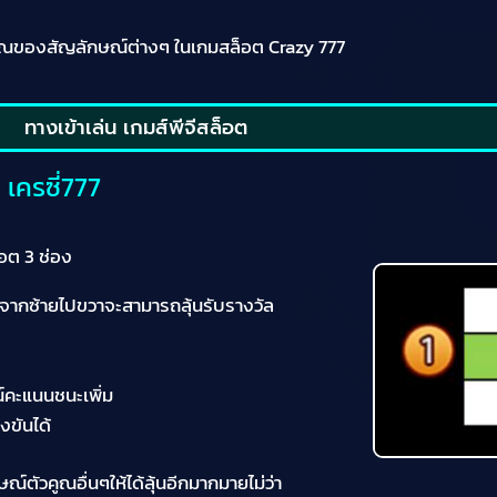
ทางเข้าเล่น เกมส์พีจีสล็อต
เครซี่777
อต 3 ช่อง
นจากซ้ายไปขวาจะสามารถลุ้นรับรางวัล
์คะแนนชนะเพิ่ม
งขันได้
ณ์ตัวคูณอื่นๆให้ได้ลุ้นอีกมากมายไม่ว่า