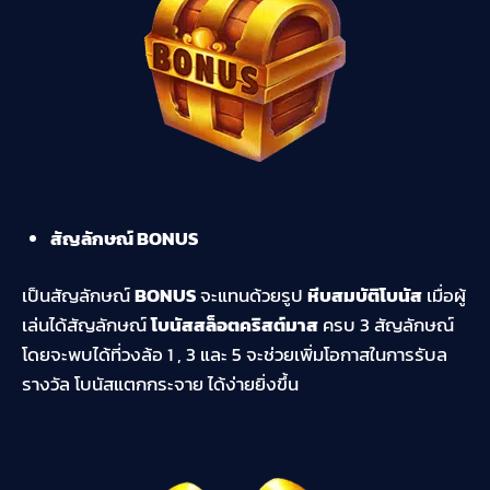
สัญลักษณ์ BONUS
เป็นสัญลักษณ์
BONUS
จะแทนด้วยรูป
หีบสมบัติโบนัส
เมื่อผู้
เล่นได้สัญลักษณ์
โบนัสสล็อตคริสต์มาส
ครบ 3 สัญลักษณ์
โดยจะพบได้ที่วงล้อ 1 , 3 และ 5 จะช่วยเพิ่มโอกาสในการรับล
รางวัล โบนัสแตกกระจาย ได้ง่ายยิ่งขึ้น