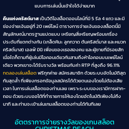
แบบการเล่นนั้นเข้าใจได้ง่ายมาก
คืนแห่งคริสต์มาส
เป็นวิดีโอสล็อตออนไลน์ที่มี 5 รีล 4 แถว และมี
ช่องจ่ายเงินอยู่ที่ 20 เพย์ไลน์ ตารางการจ่ายเงินของสล็อตนี้มี
สัญลักษณ์มาตรฐานแปดแบบ เหรียญสี่เหรียญพร้อมเครื่อง
ประดับที่แตกต่างกัน (เกล็ดหิมะ ลูกกวาด ต้นคริสต์มาส และหมวก
คริสต์มาส) เอลฟ์ มินิ เพื่อนของเธอสองคน และผู้ชายที่มีรอยสัก
เมื่อใดก็ตามที่ผู้เล่นมีไอคอนเดียวกันสามถึงห้าไอคอนบนเพย์ไลน์
เดียว พวกเขาจะได้รับรางวัล พร้อมกับค่า RTP ที่สูงถึง 96.11%
ทดลองเล่นสล็อต
ฟรีทุกค่าย สมัครสมาชิก ด้วยระบบอัตโนมัติสุด
ทันสุดล้ำ ที่เพียงกรอกข้อมูลสมัครได้ด้วยตนเองโดยไม่ต้องเสีย
เวลา ในการเล่นสล็อตของท่านเลย เพราะระบบของเรามีการฝาก-
ถอน ด้วยระบบออโต้ที่ทำรายการให้เองโดยอัตโนมัติเพียงไม่ถึง
นาที และท่านจะเข้าเล่นเกมสล็อตของท่านได้ทันทีเลย
อัตตราการจ่ายรางวัลของเกมสล็อต
CHRISTMAS REACH