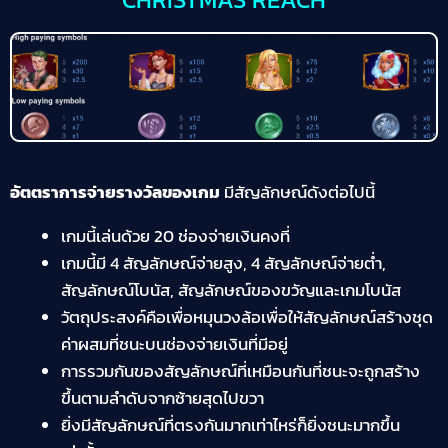
อัตตราการจ่ายรางวัลของเกม
มีสัญลักษณ์ดังต่อไปนี้
เกมนี้เล่นด้วย 20 ช่องจ่ายเงินคงที่
เกมนี้มี 4 สัญลักษณ์จ่ายสูง, 4 สัญลักษณ์จ่ายต่ำ,
สัญลักษณ์โบนัส, สัญลักษณ์ของขวัญและเกมโบนัส
วัตถุประสงค์คือเพื่อหมุนวงล้อเพื่อให้สัญลักษณ์สร้างชุด
ค่าผสมที่ชนะบนช่องจ่ายเงินที่มีอยู่
การรวมกันของสัญลักษณ์ที่เหมือนกันที่ชนะจะถูกสร้าง
ขึ้นตามลำดับจากซ้ายสุดไปขวา
ยิ่งมีสัญลักษณ์ที่ตรงกันมากเท่าไหร่ก็ยิ่งชนะมากขึ้น