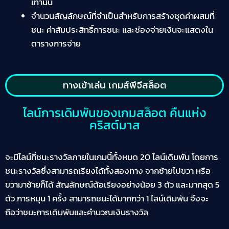
เท่านั้น
จำนวนสัญลักษณ์ที่จำเป็นสำหรับการสร้างชุดค่าผสมที่
ชนะ ค่าสัมประสิทธิ์การชนะ และช่องจ่ายเงินจะแสดงใน
ตารางการจ่าย
ทางเข้าเล่น เกมส์พีจีสล็อต
ไลน์การเดิมพันของเกมสล็อต คืนแห่ง
คริสต์มาส
จะมีไลน์ที่ชนะรางวัลภายในเกมนี้ทั้งหมด 20 ไลน์เดิมพัน โดยการ
ชนะรางวัลซึ่งสามารถเรียงได้ทั้งสองทาง จากซ้ายไปขวา หรือ
ขวามาซ้ายก็ได้ สัญลักษณ์ต้อเรียงอย่างน้อย 3 ตัว และมากสุด 5
ตัว การหมุน 1 ครั้ง สามารถชนะได้มากกว่า 1 ไลน์เดิมพัน จึงจะ
ถือว่าชนะการเดิมพันและคำนวณเงินรางวัล