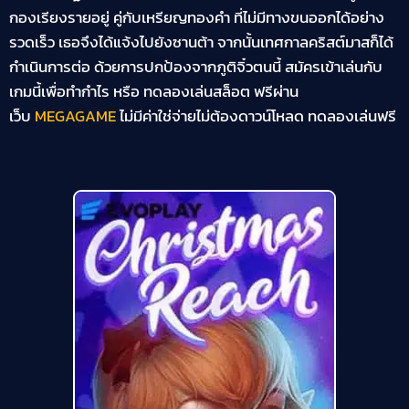
กองเรียงรายอยู่ คู่กับเหรียญทองคำ ที่ไม่มีทางขนออกได้อย่าง
รวดเร็ว เธอจึงได้แจ้งไปยังซานต้า จากนั้นเทศกาลคริสต์มาสก็ได้
กำเนินการต่อ ด้วยการปกป้องจากภูติจิ๋วตนนี้ สมัครเข้าเล่นกับ
เกมนี้เพื่อทำกำไร หรือ ทดลองเล่นสล็อต ฟรีผ่าน
เว็บ
MEGAGAME
ไม่มีค่าใช่จ่ายไม่ต้องดาวน์โหลด ทดลองเล่นฟรี