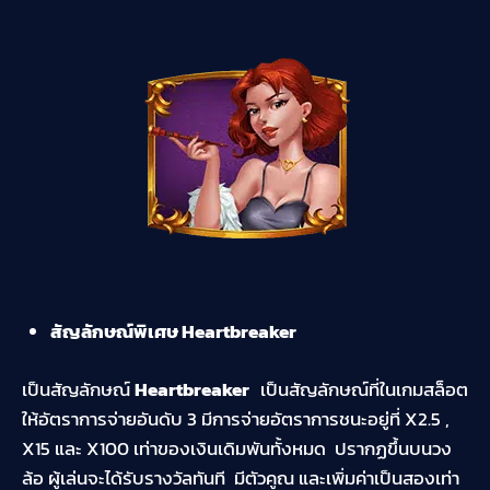
สัญลักษณ์พิเศษ Heartbreaker
เป็นสัญลักษณ์
Heartbreaker
เป็นสัญลักษณ์ที่ในเกมสล็อต
ให้อัตราการจ่ายอันดับ 3 มีการจ่ายอัตราการชนะอยู่ที่ X2.5 ,
X15 และ X100 เท่าของเงินเดิมพันทั้งหมด ปรากฏขึ้นบนวง
ล้อ ผู้เล่นจะได้รับรางวัลทันที มีตัวคูณ และเพิ่มค่าเป็นสองเท่า