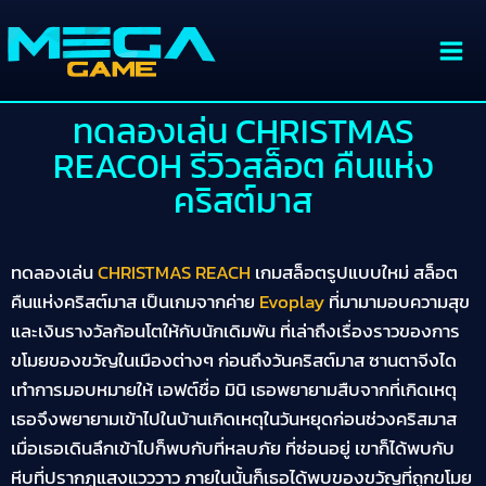
ทดลองเล่น CHRISTMAS
REAC0H รีวิวสล็อต คืนแห่ง
คริสต์มาส
ทดลองเล่น
CHRISTMAS REACH
เกมสล็อตรูปแบบใหม่ สล็อต
คืนแห่งคริสต์มาส เป็นเกมจากค่าย
Evoplay
ที่มามามอบความสุข
และเงินรางวัลก้อนโตให้กับนักเดิมพัน ที่เล่าถึงเรื่องราวของการ
ขโมยของขวัญในเมืองต่างๆ ก่อนถึงวันคริสต์มาส ซานตาจีงได
เทำการมอบหมายให้ เอฟต์ชื่อ มินิ เธอพยายามสืบจากที่เกิดเหตุ
เธอจึงพยายามเข้าไปในบ้านเกิดเหตุในวันหยุดก่อนช่วงคริสมาส
เมื่อเธอเดินลึกเข้าไปก็พบกับที่หลบภัย ที่ซ่อนอยู่ เขาก็ได้พบกับ
หีบที่ปรากฏแสงแวววาว ภายในนั้นก็เธอได้พบของขวัญที่ถูกขโมย