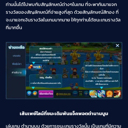
ท่านนั้นได้ไปพบกับสัญลักษณ์ต่างๆในเกม ที่จะพากันมาแจก
รางวัลของสัญลักษณ์ที่จ่ายสูงที่สุด ด้วยสัญลักษณ์สีทอง ที่
จะมาแจกเงินรางวัลในเกมมากมาย ให้ทุกท่านได้ชนะเกมรางวัล
ที่มากขึ้น
เส้นเพย์ไลน์ที่ชนะเดิมพันแจ็คพอตตำนานบูม
เล่นเกม ตำนานบูม ด้วยการชนะเกมรางวัลนั้น เป็นเกมที่มีความ