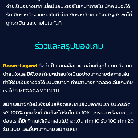
ง่ายเป็นอย่างมาก เมื่อมีมอนเตอร์ในเกมที่ตายไป นักพนันจะได้
รับเงินรางวัลจากเกมทันที จ่ายเงินรางวัลเกมด้วยสัญลักษณ์ที่
ถูกระเบิด และตายไปในทันที
รีวิวและสรุปของเกม
Boom-Legend
ถือว่าเป็นเกมสล็อตแตกง่ายที่สุดในเกม มีความ
น่าสนใจและมีฟีเจอร์ใหม่ๆน่าสนใจเป้นอย่างมากง่ายต่อการเล่น
ทำให้รับเงินรางวัลได้แบบสบายๆ ท่านสามารถทดลองเล่นเกมกับ
เราได้ที่ MEGAGAME.IN.TH
สมัครสมาชิกใหม่เพื่อเล่นสล็อตและเกมยิงปลากับเรา รับเครดิต
ฟรี 100% ทุกครั้งที่เติมก็จะได้รับโบนัส 10% ทุกรอบ หรือสายทุน
น้อยเราก็มีให้ท่านได้เลือกเล่นไม่ว่าจะเป้น ฝาก 10 รับ 100 ฝาก 20
รับ 300 และอื่นๆมากมาย สมัครเลย!