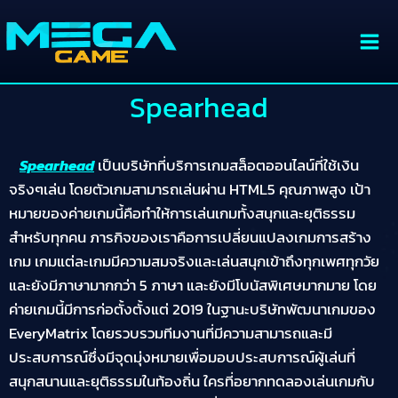
Spearhead
Spearhead
เป็นบริษัทที่บริการเกมสล็อตออนไลน์ที่ใช้เงิน
จริงๆเล่น โดยตัวเกมสามารถเล่นผ่าน HTML5 คุณภาพสูง เป้า
หมายของค่ายเกมนี้คือทำให้การเล่นเกมทั้งสนุกและยุติธรรม
สำหรับทุกคน ภารกิจของเราคือการเปลี่ยนแปลงเกมการสร้าง
เกม เกมแต่ละเกมมีความสมจริงและเล่นสนุกเข้าถึงทุกเพศทุกวัย
และยังมีภาษามากกว่า 5 ภาษา และยังมีโบนัสพิเศษมากมาย โดย
ค่ายเกมนี้มีการก่อตั้งตั้งแต่ 2019 ในฐานะบริษัทพัฒนาเกมของ
EveryMatrix โดยรวบรวมทีมงานที่มีความสามารถและมี
ประสบการณ์ซึ่งมีจุดมุ่งหมายเพื่อมอบประสบการณ์ผู้เล่นที่
สนุกสนานและยุติธรรมในท้องถิ่น ใครที่อยากทดลองเล่นเกมกับ