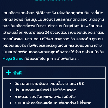
เกมสล็อตแตกง่ายจะรู้ได้ไงว่าจริง เล่นสล็อตทุกค่ายกับเราที่เปิด
ให้ทดลองฟรี ทั้งในรูปแบบเงินจริงและเครดิตทดลอง มาตรฐาน
ของเว็บสล็อตที่ควรมีในการบริการเกมในยุคปัจจุบัน พร้อมทาง
เข้าเล่นสล็อตกับเราตลอด 24 ชั่วโมงด้วยระบบออโต้ของเราด้วย
การสมัครและ ฝาก-ถอน ที่ได้คุณภาพ รวดเร็ว ปลอดภัย ทุกเกม
เหมือนเล่นจริง ทั้งฟีเจอร์และตัวคูณเงินทุกระดับของเกม เข้ามา
เป็นสมาชิกพร้อมทดลองเกมที่คุณต้องการได้ง่าย ๆ ผ่านหน้าเว็บ
Mega Game
ที่ปลอดภัยในทุกการเดิมพันกับเรา.
ข้อดี
มีประสบการณ์พัฒนาเกมสล็อตนานกว่า 5 ปี.
มีระบบทดลองเล่นฟรี ไม่มีจำกัดเครดิต
ภาพสวย รองรับทุกแพลตฟอร์มมือถือ
รูปแบบฟีเจอร์ของแต่ละเกมที่แตกต่าง ไม่ซํ้าซาก