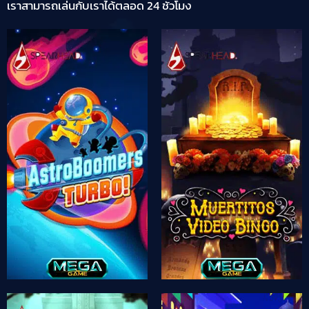
เราสามารถเล่นกับเราได้ตลอด 24 ชั่วโมง