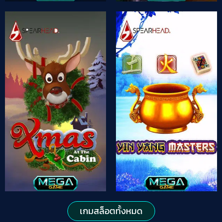
เกมสล็อตทั้งหมด